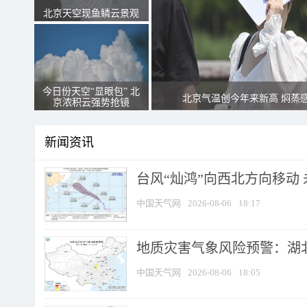
北京天空现鱼鳞云景观
今日份天空“显眼包” 北
北京气温创今年来新高 焖蒸
京浓积云强势抢镜
新闻资讯
台风“灿鸿”向西北方向移动
中国天气网
2026-08-06
18:17
地质灾害气象风险预警：湖北
中国天气网
2026-08-06
18:05