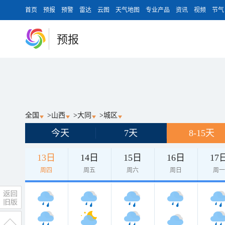
首页
预报
预警
雷达
云图
天气地图
专业产品
资讯
视频
节气
预报
全国
>
山西
>
大同
>
城区
今天
7天
8-15天
13日
14日
15日
16日
17
周四
周五
周六
周日
周