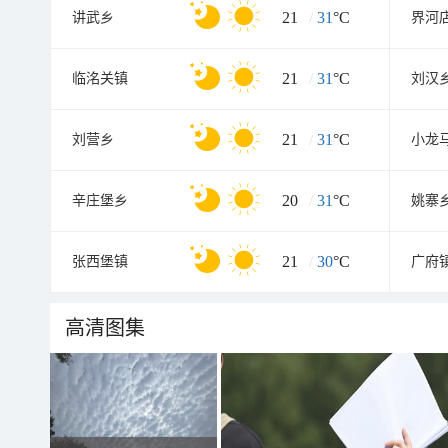
21
/
31
°C
讲武乡
界河
21
/
31
°C
临洺关镇
刘汉
21
/
31
°C
刘营乡
小龙
20
/
31
°C
辛庄堡乡
姚寨
21
/
30
°C
张西堡镇
广府
高清图集