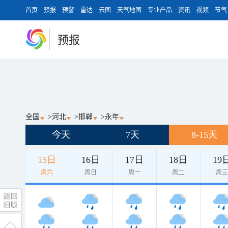
首页
预报
预警
雷达
云图
天气地图
专业产品
资讯
视频
节气
预报
全国
>
河北
>
邯郸
>
永年
今天
7天
8-15天
15日
16日
17日
18日
19
周六
周日
周一
周二
周