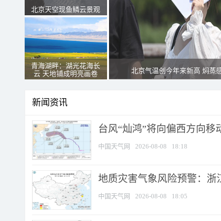
北京天空现鱼鳞云景观
青海湖畔：湖光花海长
北京气温创今年来新高 焖蒸
云 天地铺成明亮画卷
新闻资讯
台风“灿鸿”将向偏西方向移
中国天气网
2026-08-08
18:18
地质灾害气象风险预警：浙
中国天气网
2026-08-08
18:05