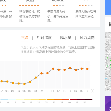
少外出，外
建议穿短衫、短
无雨且风力较
易感人群应适当
采取防护措
裤等清凉夏季服
小，易保持清洁
减少室外活动。
装。
度。
气温
相对湿度
降水量
风力风向
气温：表示大气冷热程度的物理量，气象上给出的气温是
指离地面1.5米高度上百叶箱中的空气温度。
(h)
02
03
04
05
06
07
08
09
10
11
12
13
14
15
16
17
-5
0
5
10
15
20
25
30
35
40
45
50