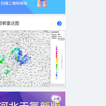
邯郸雷达图