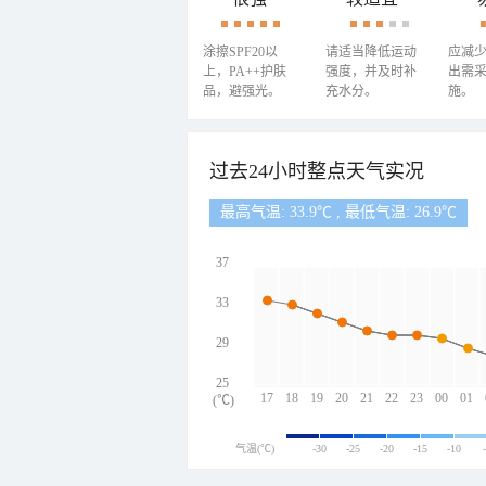
涂擦SPF20以
请适当降低运动
应减
上，PA++护肤
强度，并及时补
出需
品，避强光。
充水分。
施。
过去24小时整点天气实况
最高气温: 33.9℃ , 最低气温: 26.9℃
37
33
29
25
17
18
19
20
21
22
23
00
01
(℃)
气温(℃)
-30
-25
-20
-15
-10