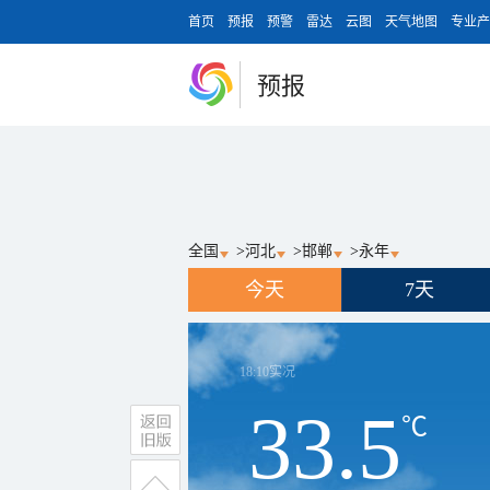
首页
预报
预警
雷达
云图
天气地图
专业产
预报
全国
>
河北
>
邯郸
>
永年
今天
7天
18:10
实况
33.5
℃