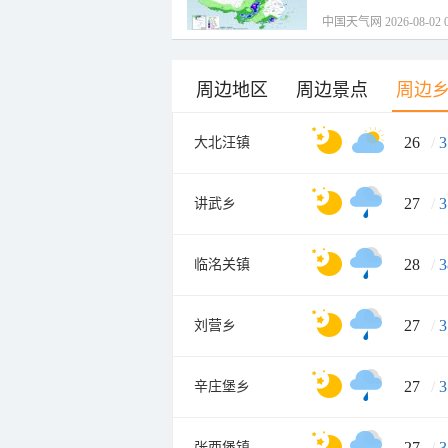
中国天气网 2026-08-02 0
周边地区
周边景点
周边
26
/
3
大北汪镇
27
/
3
讲武乡
28
/
3
临洺关镇
27
/
3
刘营乡
27
/
3
辛庄堡乡
27
/
3
张西堡镇