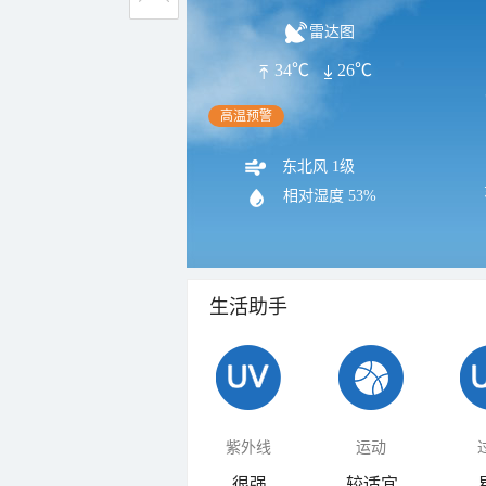
雷达图
34℃
26℃
高温预警
东北风 1级
相对湿度
53%
生活助手
紫外线
运动
很强
较适宜