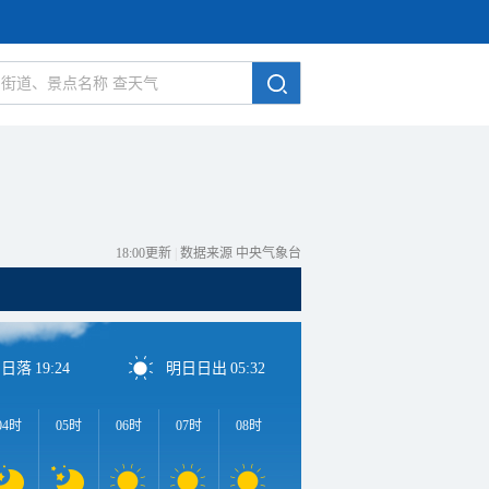
18:00更新
|
数据来源 中央气象台
日日落
19:24
明日日出
05:32
04时
05时
06时
07时
08时
09时
10时
11时
1