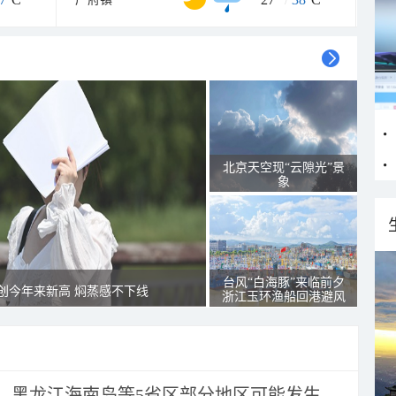
北京天空现“云隙光”景
象
台风“白海豚”来临前夕
创今年来新高 焖蒸感不下线
浙江玉环渔船回港避风
黑龙江海南岛等5省区部分地区可能发生...