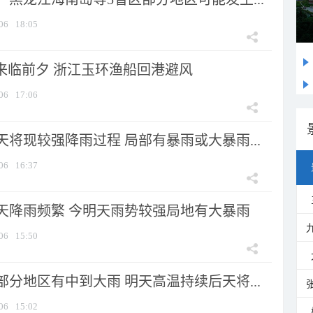
06
18:05
”来临前夕 浙江玉环渔船回港避风
06
17:06
将现较强降雨过程 局部有暴雨或大暴雨...
06
16:37
天降雨频繁 今明天雨势较强局地有大暴雨
06
15:50
分地区有中到大雨 明天高温持续后天将...
06
15:02