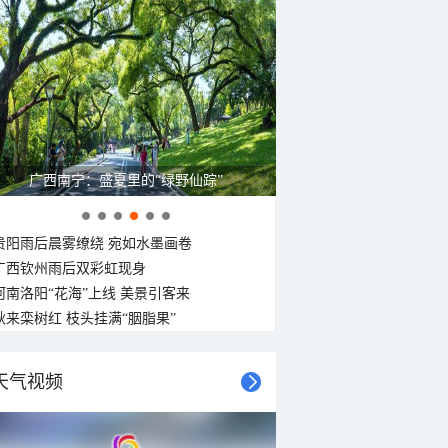
广西南宁：盛夏里的“绿野仙踪”
贵阳雨后晨雾缭绕 宛如水墨画卷
广西钦州雨后双彩虹现身
河南洛阳“花海”上线 美景引客来
秋来栾树红 枝头挂满“胭脂果”
天气视频