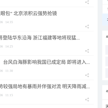
显眼包” 北京浓积云强势抢镜
06
14:35
将登陆华东沿海 浙江福建等地将现猛...
06
14:25
台风白海豚影响我国已成定局 即将进入...
06
11:30
较强局地有暴雨并伴强对流 明天降雨减...
06
11:15