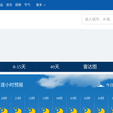
品
资讯
视频
节气
更多
8-15天
40天
雷达图
逐小时预报
今
20时
21时
22时
23时
00时
01时
02时
03时