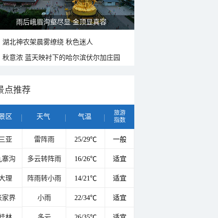
雨后峨眉沟壑尽显 金顶显真容
湖北神农架晨雾缭绕 秋色迷人
秋意浓 蓝天映衬下的哈尔滨伏尔加庄园
景点推荐
旅游
景区
天气
气温
指数
三亚
雷阵雨
25/29℃
一般
九寨沟
多云转阵雨
16/26℃
适宜
大理
阵雨转小雨
14/21℃
适宜
张家界
小雨
22/34℃
适宜
桂林
多云
26/35℃
适宜