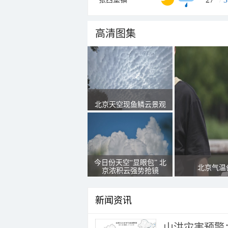
高清图集
北京天空现鱼鳞云景观
今日份天空“显眼包” 北
北京气温
京浓积云强势抢镜
新闻资讯
山洪灾害预警：