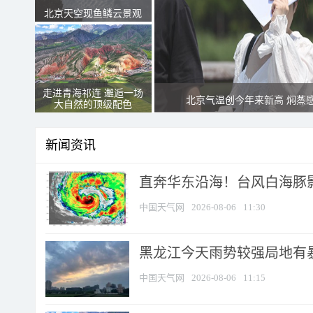
北京天空现鱼鳞云景观
走进青海祁连 邂逅一场
北京气温创今年来新高 焖蒸
大自然的顶级配色
新闻资讯
直奔华东沿海！台风白海豚影
中国天气网
2026-08-06
11:30
黑龙江今天雨势较强局地有暴
中国天气网
2026-08-06
11:15