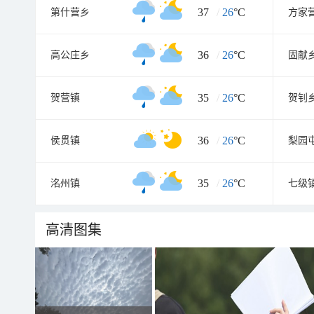
37
/
26
°C
第什营乡
方家
36
/
26
°C
高公庄乡
固献
35
/
26
°C
贺营镇
贺钊
36
/
26
°C
侯贯镇
梨园
35
/
26
°C
洺州镇
七级
高清图集