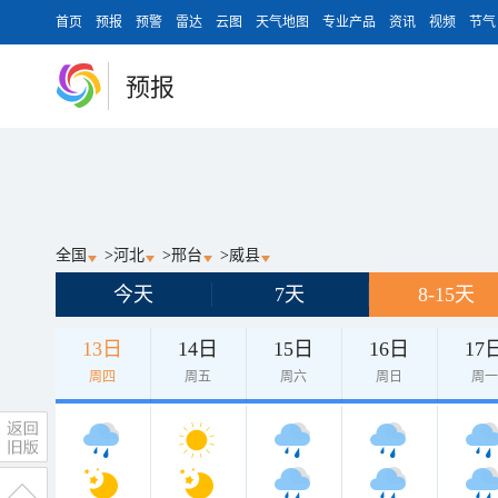
首页
预报
预警
雷达
云图
天气地图
专业产品
资讯
视频
节气
预报
全国
>
河北
>
邢台
>
威县
今天
7天
8-15天
13日
14日
15日
16日
17
周四
周五
周六
周日
周