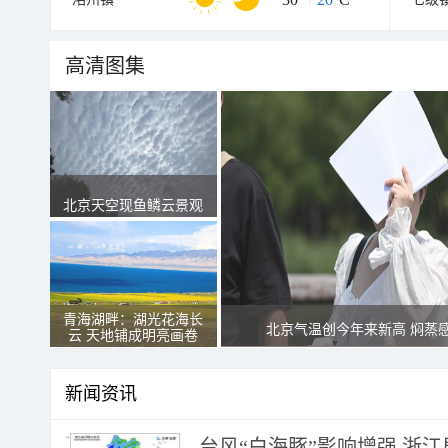
高清图集
北京天空现鱼鳞云景观
青海湖畔：湖光花海长
北京气温创今年来新高 焖蒸
云 天地铺成明亮画卷
新闻资讯
台风“白海豚”影响增强 浙江