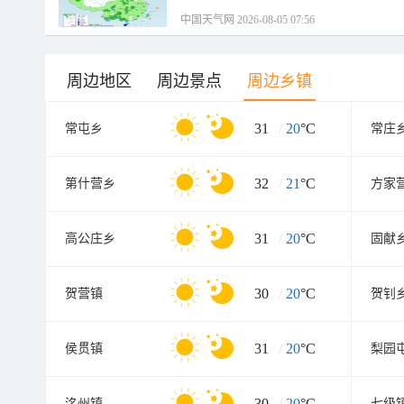
中国天气网 2026-08-05 07:56
周边地区
周边景点
周边乡镇
31
/
20
°C
常屯乡
常庄
32
/
21
°C
第什营乡
方家
31
/
20
°C
高公庄乡
固献
30
/
20
°C
贺营镇
贺钊
31
/
20
°C
侯贯镇
梨园
30
/
20
°C
洺州镇
七级