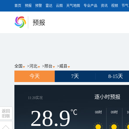
首页
预报
预警
雷达
云图
天气地图
专业产品
资讯
视频
节气
预报
全国
>
河北
>
邢台
>
威县
今天
7天
8-15天
逐小时预报
11:20
实况
28.9
℃
08时
09时
1