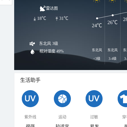
雷达图
18℃
31℃
2
26℃
24℃
东北风 3级
东北风
东北风
东
相对湿度
49%
<3级
3-4级
3
生活助手
紫外线
运动
过敏
穿
很强
较适宜
易发