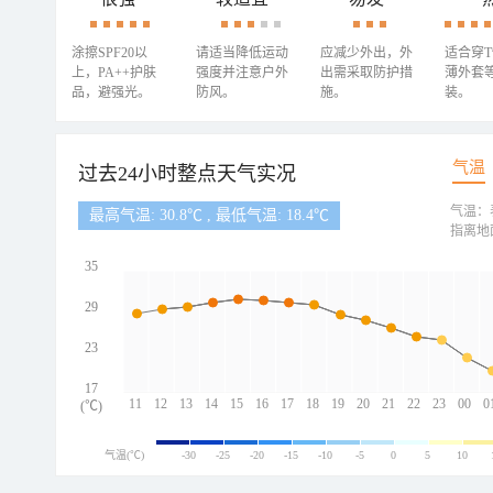
涂擦SPF20以
请适当降低运动
应减少外出，外
适合穿
上，PA++护肤
强度并注意户外
出需采取防护措
薄外套
品，避强光。
防风。
施。
装。
气温
过去24小时整点天气实况
气温：
最高气温: 30.8℃ , 最低气温: 18.4℃
指离地
35
29
23
17
11
12
13
14
15
16
17
18
19
20
21
22
23
00
0
(℃)
气温(℃)
-30
-25
-20
-15
-10
-5
0
5
10