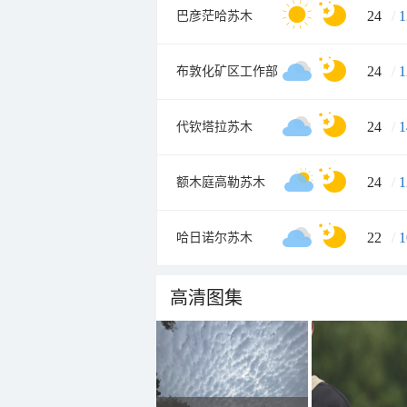
24
/
1
巴彦茫哈苏木
24
/
1
布敦化矿区工作部
24
/
1
代钦塔拉苏木
24
/
1
额木庭高勒苏木
22
/
1
哈日诺尔苏木
高清图集