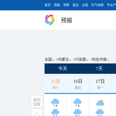
首页
预报
预警
雷达
云图
天气地图
专业产
预报
全国
>
内蒙古
>
兴安盟
>
科右中旗
今天
7天
15日
16日
17日
周六
周日
周一