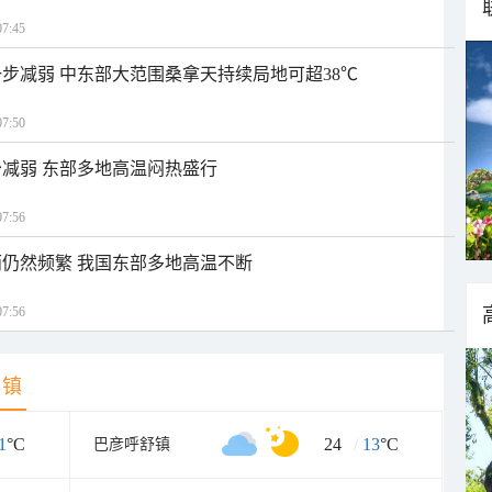
7:45
步减弱 中东部大范围桑拿天持续局地可超38℃
7:50
减弱 东部多地高温闷热盛行
7:56
仍然频繁 我国东部多地高温不断
7:56
乡镇
1
°C
24
/
13
°C
巴彦呼舒镇