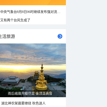
中央气象台8月8日06时继续发布强对流天气蓝色预警
又有两个台风生成了
生活旅游
雨后峨眉沟壑尽显 金顶显真容
湖北神农架晨雾缭绕 秋色迷人