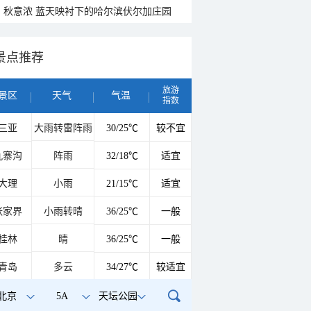
秋意浓 蓝天映衬下的哈尔滨伏尔加庄园
景点推荐
旅游
景区
天气
气温
指数
三亚
大雨转雷阵雨
30/25℃
较不宜
九寨沟
阵雨
32/18℃
适宜
大理
小雨
21/15℃
适宜
张家界
小雨转晴
36/25℃
一般
桂林
晴
36/25℃
一般
青岛
多云
34/27℃
较适宜
北京
5A
天坛公园