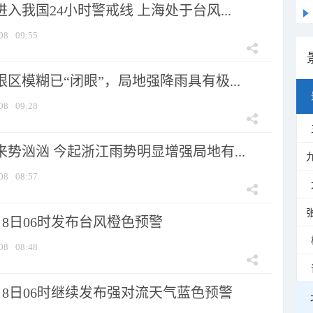
进入我国24小时警戒线 上海处于台风...
08
09:55
眼区模糊已“闭眼”，局地强降雨具有极...
08
09:28
来势汹汹 今起浙江雨势明显增强局地有...
08
08:57
8日06时发布台风橙色预警
08
08:48
月8日06时继续发布强对流天气蓝色预警