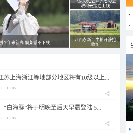
北京彩虹云隙光七彩云
浓积云接连上线
江西永新：中稻开镰抢
创今年来新高 焖蒸感不下线
收忙
苏上海浙江等地部分地区将有10级以上...
08
10:05
“白海豚”将于明晚至后天早晨登陆 5...
08
10:05