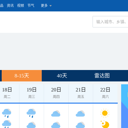
品
资讯
视频
节气
更多
8-15天
40天
雷达图
18日
19日
20日
21日
22日
周二
周三
周四
周五
周六