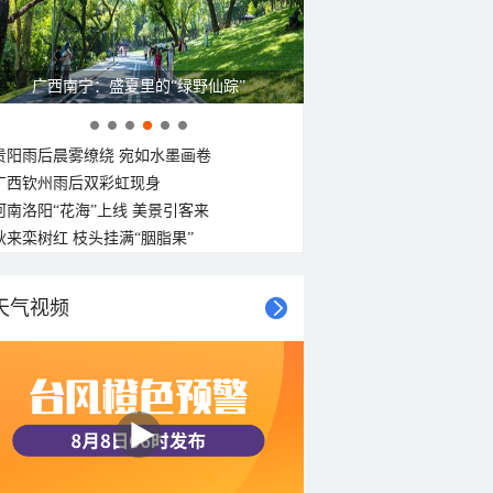
广西南宁：盛夏里的“绿野仙踪”
贵阳雨后晨雾缭绕 宛如水墨画卷
广西钦州雨后双彩虹现身
河南洛阳“花海”上线 美景引客来
秋来栾树红 枝头挂满“胭脂果”
天气视频