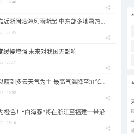
08
08:46
靠近浙闽沿海风雨渐起 中东部多地暑热...
08
07:45
强度缓慢增强 未来对我国无影响
08
07:17
晴到多云天气为主 最高气温降至31℃...
08
06:52
拨
橙色！“白海豚”将在浙江至福建一带沿...
08
06:10