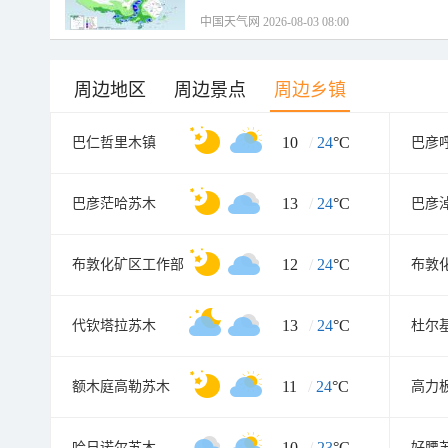
中国天气网 2026-08-03 08:00
周边地区
周边景点
周边乡镇
10
/
24
°C
巴仁哲里木镇
巴彦
13
/
24
°C
巴彦茫哈苏木
巴彦
12
/
24
°C
布敦化矿区工作部
布敦
13
/
24
°C
代钦塔拉苏木
杜尔
11
/
24
°C
额木庭高勒苏木
高力
10
/
23
°C
哈日诺尔苏木
好腰