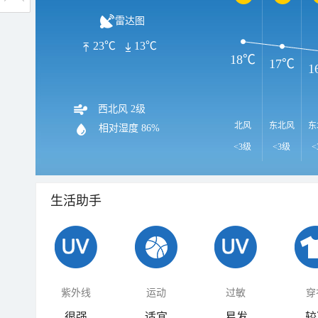
雷达图
23℃
13℃
18℃
17℃
1
西北风 2级
北风
东北风
东
相对湿度
86%
<3级
<3级
<
生活助手
紫外线
运动
过敏
穿
很强
适宜
易发
较