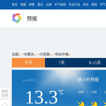
首页
预报
预警
雷达
云图
天气地图
专业产品
资讯
视频
节气
预报
全国
>
内蒙古
>
兴安盟
>
科右中旗
今天
7天
8-15天
逐小时预报
01:00
实况
13.3
℃
20时
21时
2