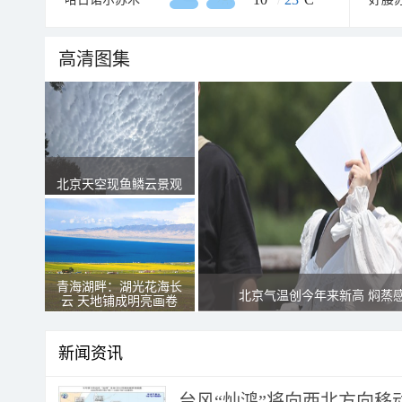
高清图集
北京天空现鱼鳞云景观
青海湖畔：湖光花海长
北京气温创今年来新高 焖蒸
云 天地铺成明亮画卷
新闻资讯
台风“灿鸿”将向西北方向移