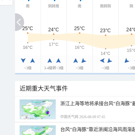
雨
阴转雨
雨
雨转阴
阴
25°C
25°C
25°C
24°C
24°
23°C
17°C
16°C
16°C
16°C
15°
14°C
<3级
3-4级转<3级
<3级
<3级
<3
近期重大天气事件
浙江上海等地将承接台风“白海豚”
中国天气网 2026-08-09 07:45
台风“白海豚”靠近浙闽沿海风雨渐