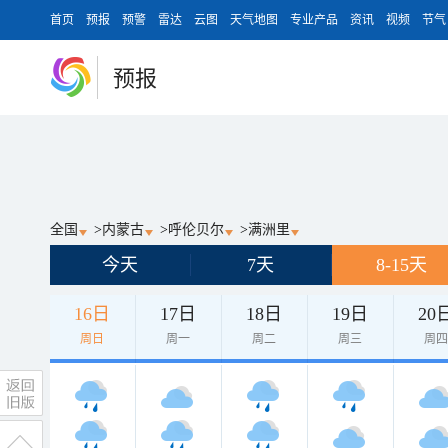
首页
预报
预警
雷达
云图
天气地图
专业产品
资讯
视频
节气
预报
全国
>
内蒙古
>
呼伦贝尔
>
满洲里
今天
7天
8-15天
16日
17日
18日
19日
20
周日
周一
周二
周三
周