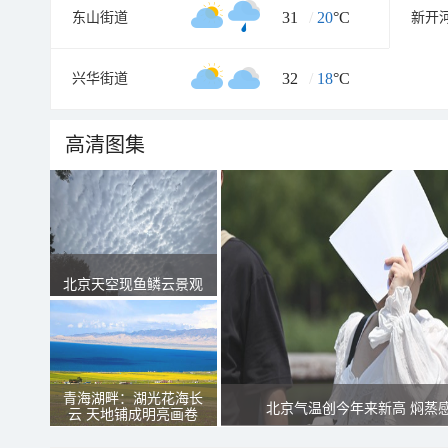
31
/
20
°C
东山街道
新开
32
/
18
°C
兴华街道
高清图集
北京天空现鱼鳞云景观
青海湖畔：湖光花海长
北京气温创今年来新高 焖蒸
云 天地铺成明亮画卷