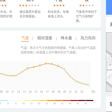
少外出，外
建议着厚外套加
积水较多，车辆
气象条件有利于
采取防护措
毛衣等服装。
易溅上泥水。
空气污染物扩
散。
气温
相对湿度
降水量
风力风向
气温：表示大气冷热程度的物理量，气象上给出的气温是
指离地面1.5米高度上百叶箱中的空气温度。
(h)
09
10
11
12
13
14
15
16
17
18
19
20
21
22
23
-5
0
5
10
15
20
25
30
35
40
45
50