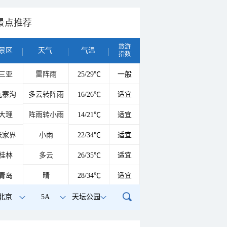
景点推荐
旅游
景区
天气
气温
指数
三亚
雷阵雨
25/29℃
一般
九寨沟
多云转阵雨
16/26℃
适宜
大理
阵雨转小雨
14/21℃
适宜
张家界
小雨
22/34℃
适宜
桂林
多云
26/35℃
适宜
青岛
晴
28/34℃
适宜
北京
5A
天坛公园