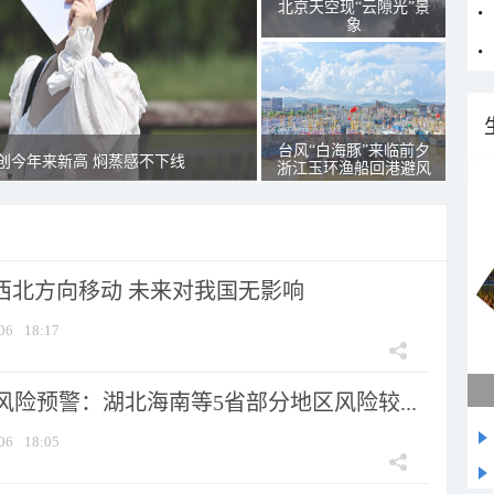
北京天空现“云隙光”景
象
台风“白海豚”来临前夕
创今年来新高 焖蒸感不下线
浙江玉环渔船回港避风
向西北方向移动 未来对我国无影响
06
18:17
险预警：湖北海南等5省部分地区风险较...
06
18:05