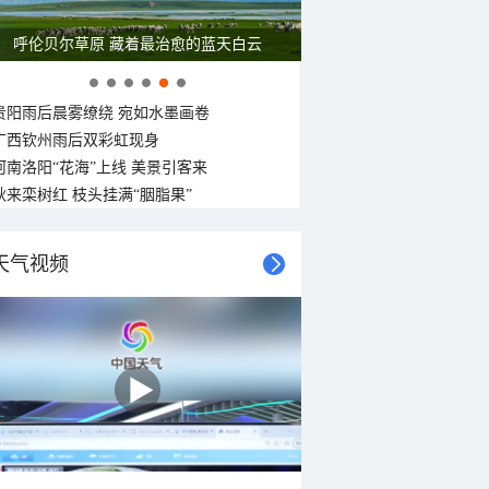
呼伦贝尔草原 藏着最治愈的蓝天白云
贵阳雨后晨雾缭绕 宛如水墨画卷
广西钦州雨后双彩虹现身
河南洛阳“花海”上线 美景引客来
秋来栾树红 枝头挂满“胭脂果”
天气视频