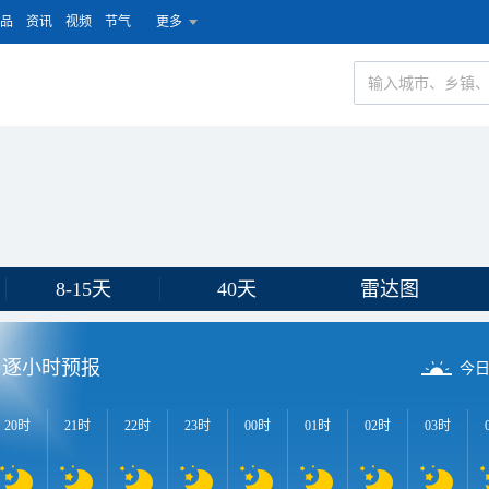
品
资讯
视频
节气
更多
8-15天
40天
雷达图
逐小时预报
今
20时
21时
22时
23时
00时
01时
02时
03时