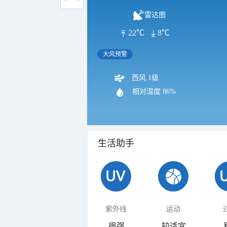
雷达图
22℃
8℃
大风预警
西风 1级
相对湿度
86%
生活助手
紫外线
运动
很强
较适宜