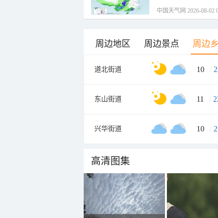
中国天气网 2026-08-02 0
周边地区
周边景点
周边
10
/
2
道北街道
11
/
2
东山街道
10
/
2
兴华街道
高清图集