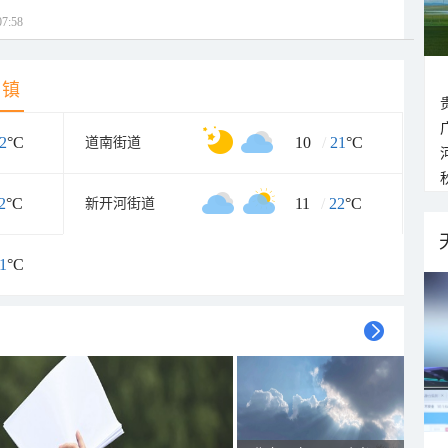
7:58
乡镇
2
°C
10
/
21
°C
道南街道
2
°C
11
/
22
°C
新开河街道
1
°C