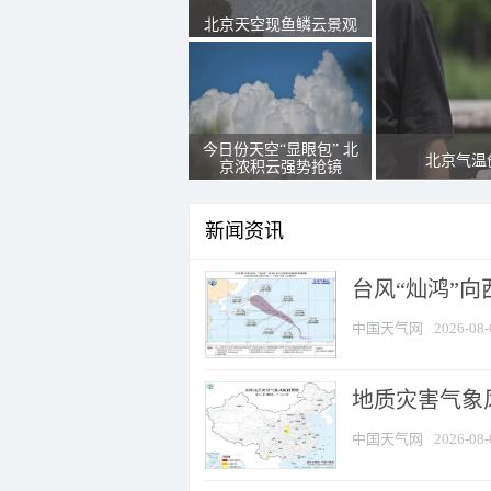
北京天空现鱼鳞云景观
今日份天空“显眼包” 北
北京气温
京浓积云强势抢镜
新闻资讯
台风“灿鸿”
中国天气网
2026-08-
地质灾害气象风
中国天气网
2026-08-