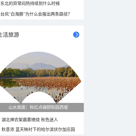
东北的异常闷热持续到什么时候
台风“白海豚”为什么会报出两条路径？
生活旅游
山水扇面：秋红点缀颐和园西堤
湖北神农架晨雾缭绕 秋色迷人
秋意浓 蓝天映衬下的哈尔滨伏尔加庄园