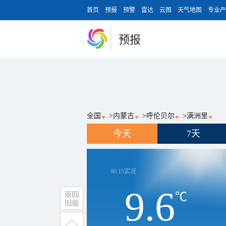
首页
预报
预警
雷达
云图
天气地图
专业产
预报
全国
>
内蒙古
>
呼伦贝尔
>
满洲里
今天
7天
00:15
实况
9.6
℃