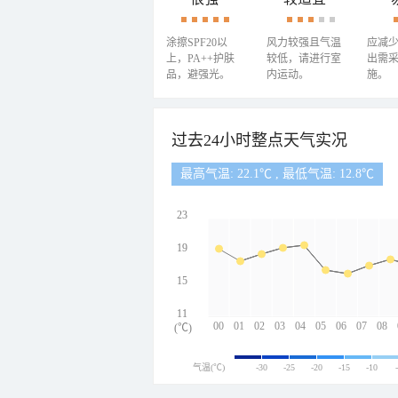
涂擦SPF20以
风力较强且气温
应减
上，PA++护肤
较低，请进行室
出需
品，避强光。
内运动。
施。
过去24小时整点天气实况
最高气温: 22.1℃ , 最低气温: 12.8℃
23
19
15
11
00
01
02
03
04
05
06
07
08
(℃)
气温(℃)
-30
-25
-20
-15
-10