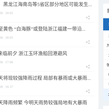
黑龙江海南岛等5省区部分地区可能发生...
06
18:05
黄色 “白海豚”或登陆浙江福建一带沿...
06
18:05
”来临前夕 浙江玉环渔船回港避风
06
17:06
将现较强降雨过程 局部有暴雨或大暴雨...
06
16:37
天降雨频繁 今明天雨势较强局地有大暴雨