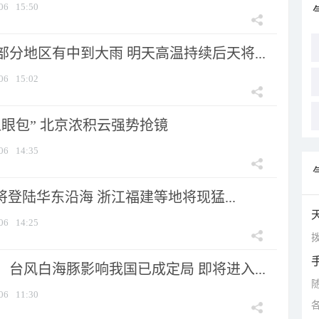
06
15:50
分地区有中到大雨 明天高温持续后天将...
06
15:02
显眼包” 北京浓积云强势抢镜
06
14:35
将登陆华东沿海 浙江福建等地将现猛...
06
14:25
拨
台风白海豚影响我国已成定局 即将进入...
06
11:30