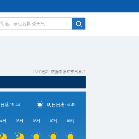
18:00更新
|
数据来源 中央气象台
日日落
19:44
明日日出
04:49
04时
05时
06时
07时
08时
09时
10时
11时
1