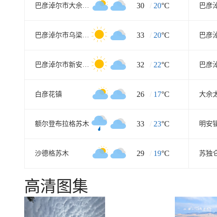
30
/
20
°C
巴彦淖尔市大佘太牧场
33
/
20
°C
巴彦淖尔市乌梁素海渔场
32
/
22
°C
巴彦淖尔市新安农场
26
/
17
°C
白彦花镇
大佘
33
/
23
°C
额尔登布拉格苏木
明安
29
/
19
°C
沙德格苏木
苏独
高清图集