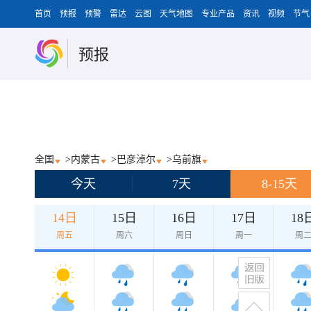
首页
预报
预警
雷达
云图
天气地图
专业产品
资讯
视频
节气
预报
全国
>
内蒙古
>
巴彦淖尔
>
乌前旗
今天
7天
8-15天
14日
15日
16日
17日
18
周五
周六
周日
周一
周