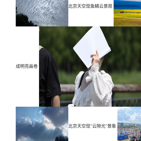
北京天空现鱼鳞云景观
成明亮画卷
北京天空现“云隙光”景象