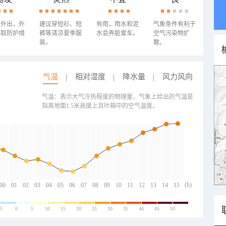
少外出，外
建议穿短衫、短
有雨，雨水和泥
气象条件有利于
采取防护措
裤等清凉夏季服
水会弄脏爱车。
空气污染物扩
装。
散。
气温
相对湿度
降水量
风力风向
气温：表示大气冷热程度的物理量，气象上给出的气温是
指离地面1.5米高度上百叶箱中的空气温度。
(h)
00
01
02
03
04
05
06
07
08
09
10
11
12
13
14
15
-5
0
5
10
15
20
25
30
35
40
45
50