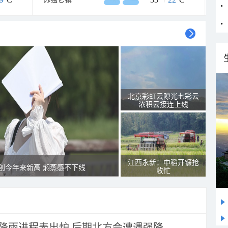
北京彩虹云隙光七彩云
浓积云接连上线
江西永新：中稻开镰抢
创今年来新高 焖蒸感不下线
收忙
 降雨进程表出炉 后期北方会遭遇强降...