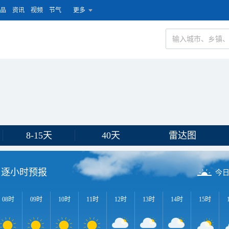
品
资讯
视频
节气
更多
8-15天
40天
雷达图
逐小时预报
今
08时
09时
10时
11时
12时
13时
14时
15时