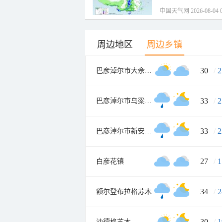
中国天气网 2026-08-04 0
周边地区
周边乡镇
30
/
2
巴彦淖尔市大佘太牧场
33
/
2
巴彦淖尔市乌梁素海渔场
33
/
2
巴彦淖尔市新安农场
27
/
1
白彦花镇
34
/
2
额尔登布拉格苏木
30
/
1
沙德格苏木