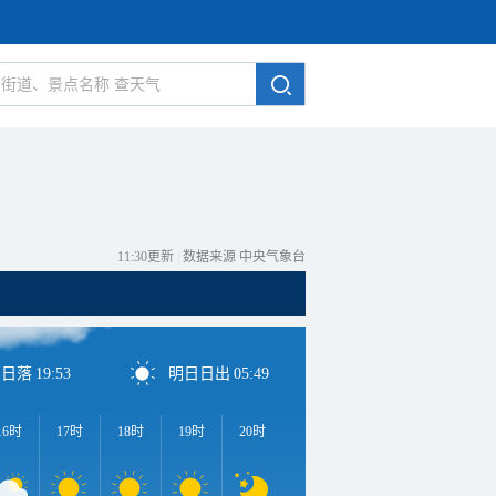
11:30更新
|
数据来源 中央气象台
日日落
19:53
明日日出
05:49
16时
17时
18时
19时
20时
21时
22时
23时
0