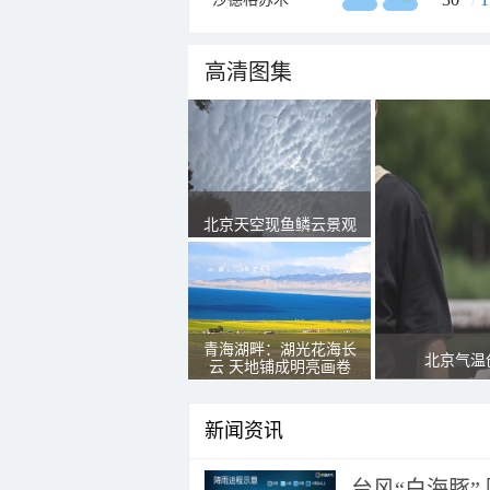
高清图集
北京天空现鱼鳞云景观
青海湖畔：湖光花海长
北京气温
云 天地铺成明亮画卷
新闻资讯
台风“白海豚”