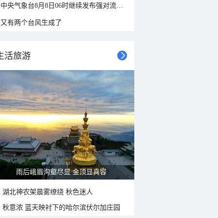
中央气象台8月8日06时继续发布强对流天气蓝色预警
又有两个台风生成了
生活旅游
雨后峨眉沟壑尽显 金顶显真容
湖北神农架晨雾缭绕 秋色迷人
秋意浓 蓝天映衬下的哈尔滨伏尔加庄园