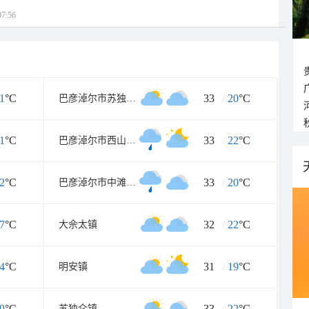
7:56
1
°C
33
/
20
°C
巴彦淖尔市苏独仑农场
1
°C
33
/
22
°C
巴彦淖尔市西山咀农场
2
°C
33
/
20
°C
巴彦淖尔市中滩农场
7
°C
32
/
22
°C
大佘太镇
4
°C
31
/
19
°C
明安镇
9
°C
33
/
22
°C
苏独仑镇