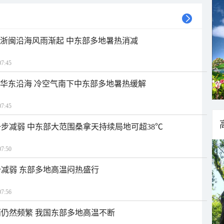
近浙闽沿海风雨渐起 中东部多地暑热消减
7:45
近华东沿海 冷空气南下中东部多地暑热缓解
7:45
步减弱 中东部大范围桑拿天持续局地可超38℃
7:50
减弱 东部多地高温闷热盛行
7:56
仍然频繁 我国东部多地高温不断