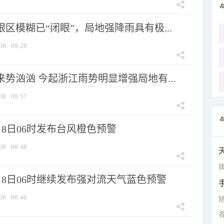
眼区模糊已“闭眼”，局地强降雨具有极...
08
09:28
来势汹汹 今起浙江雨势明显增强局地有...
08
08:57
8日06时发布台风橙色预警
08
08:48
拨
月8日06时继续发布强对流天气蓝色预警
08
08:46