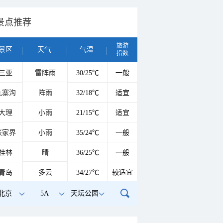
景点推荐
旅游
景区
天气
气温
指数
三亚
雷阵雨
30/25℃
一般
九寨沟
阵雨
32/18℃
适宜
大理
小雨
21/15℃
适宜
张家界
小雨
35/24℃
一般
桂林
晴
36/25℃
一般
青岛
多云
34/27℃
较适宜
北京
5A
天坛公园