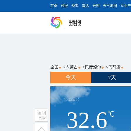
首页
预报
预警
雷达
云图
天气地图
专业产
预报
全国
>
内蒙古
>
巴彦淖尔
>
乌前旗
今天
7天
15:25
实况
32.6
℃