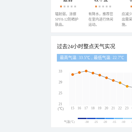
辐射弱，涂擦
有降水，推荐您
应减
SPF8-12防晒护
在室内进行休闲
出需
肤品。
运动。
施。
过去24小时整点天气实况
最高气温: 33.5℃ , 最低气温: 22.7℃
33
29
25
21
15
16
17
18
19
20
21
22
23
(℃)
气温(℃)
-30
-25
-20
-15
-10