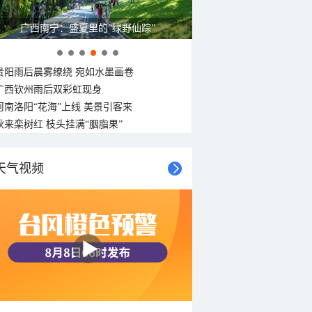
广西南宁：盛夏里的“绿野仙踪”
贵阳雨后晨雾缭绕 宛如水墨画卷
广西钦州雨后双彩虹现身
河南洛阳“花海”上线 美景引客来
秋来栾树红 枝头挂满“胭脂果”
天气视频