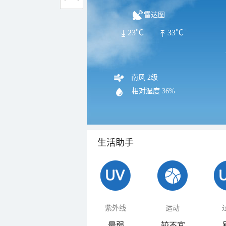
雷达图
23℃
33℃
南风 2级
相对湿度
36%
生活助手
紫外线
运动
最弱
较不宜