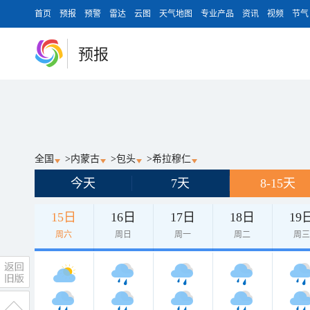
首页
预报
预警
雷达
云图
天气地图
专业产品
资讯
视频
节气
预报
全国
>
内蒙古
>
包头
>
希拉穆仁
今天
7天
8-15天
15日
16日
17日
18日
19
周六
周日
周一
周二
周