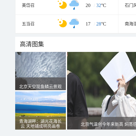
20
/
32
°C
美岱召
石门
17
/
28
°C
五当召
南海
高清图集
北京天空现鱼鳞云景观
青海湖畔：湖光花海长
北京气温创今年来新高 焖蒸
云 天地铺成明亮画卷