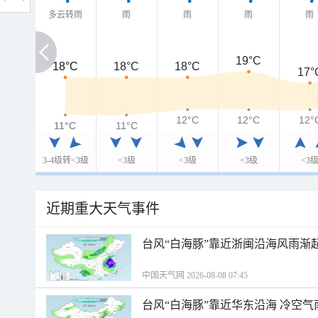
多云转雨
雨
雨
雨
雨
19°C
18°C
18°C
18°C
18°C
17°
12°C
12°C
12°
11°C
11°C
11°C
3-4级转<3级
<3级
<3级
<3级
<3
近期重大天气事件
台风“白海豚”靠近浙闽沿海风雨渐
中国天气网 2026-08-08 07:45
台风“白海豚”靠近华东沿海 冷空