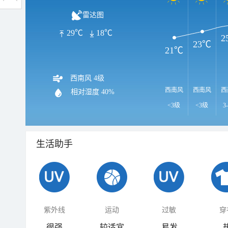
雷达图
29℃
18℃
2
23℃
21℃
西南风 4级
西南风
西南风
西
相对湿度
40%
<3级
<3级
3
生活助手
紫外线
运动
过敏
穿
很强
较适宜
易发