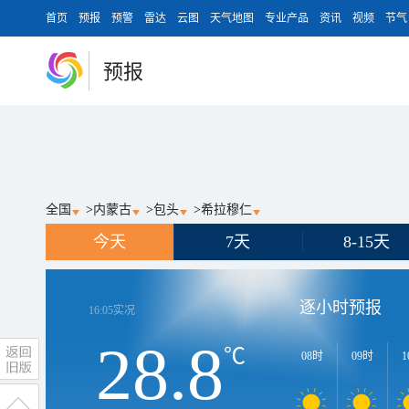
首页
预报
预警
雷达
云图
天气地图
专业产品
资讯
视频
节气
预报
全国
>
内蒙古
>
包头
>
希拉穆仁
今天
7天
8-15天
逐小时预报
16:05
实况
28.8
℃
08时
09时
1