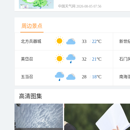
中国天气网 2026-08-05 07:56
周边景点
33
/
22
°C
北方兵器城
新世
32
/
21
°C
美岱召
石门
28
/
18
°C
五当召
南海
高清图集