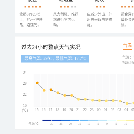
涂擦SPF20以
风力稍强，推荐
应减少外出，外
适合穿
上，PA++护肤
您进行室内运
出需采取防护措
薄外套
品，避强光。
动。
施。
装。
气温
过去24小时整点天气实况
气温：
最高气温: 29℃ , 最低气温: 17.7℃
指离地
34
28
22
16
15
16
17
18
19
20
21
22
23
00
01
02
03
04
0
(℃)
气温(℃)
-30
-25
-20
-15
-10
-5
0
5
10