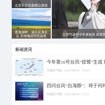
北京天空现鱼鳞云景观
青海湖畔：湖光花海长
北京气温创今年来新高 焖蒸
云 天地铺成明亮画卷
新闻资讯
今年第16号台风“琵鹭”生成 
中国天气网
2026-08-09
15:09
四问台风“白海豚”：将于何时
中国天气网
2026-08-09
13:21