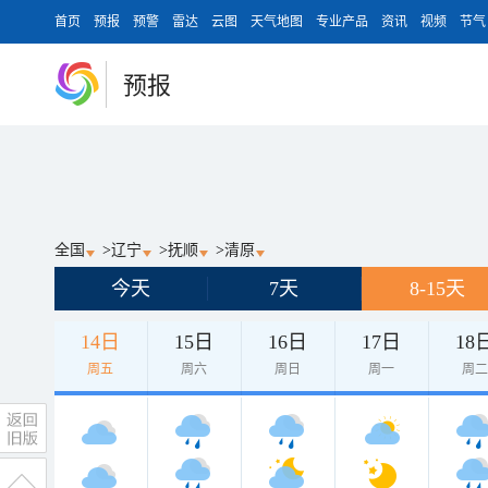
首页
预报
预警
雷达
云图
天气地图
专业产品
资讯
视频
节气
预报
全国
>
辽宁
>
抚顺
>
清原
今天
7天
8-15天
14日
15日
16日
17日
18
周五
周六
周日
周一
周