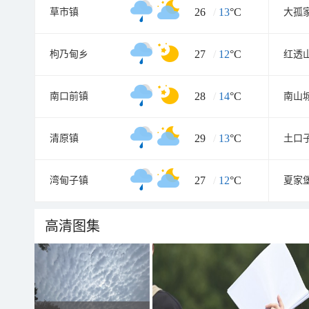
26
/
13
°C
草市镇
大孤
27
/
12
°C
枸乃甸乡
红透
28
/
14
°C
南口前镇
南山
29
/
13
°C
清原镇
土口
27
/
12
°C
湾甸子镇
夏家
高清图集