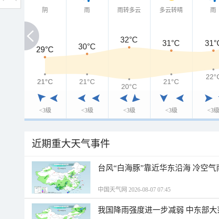
阴
雨
雨转多云
多云转晴
雨
32°C
31°C
31°
30°C
29°C
29°C
22°
21°C
21°C
21°C
21°C
20°C
<3级
<3级
<3级
<3级
<3
近期重大天气事件
台风“白海豚”靠近华东沿海 冷空
中国天气网 2026-08-07 07:45
我国降雨强度进一步减弱 中东部大