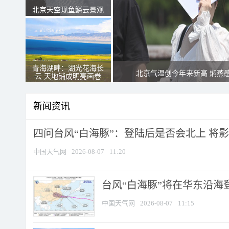
北京天空现鱼鳞云景观
青海湖畔：湖光花海长
北京气温创今年来新高 焖蒸
云 天地铺成明亮画卷
新闻资讯
四问台风“白海豚”：登陆后是否会北上 将影响
中国天气网
2026-08-07
11:20
台风“白海豚”将在华东沿海
中国天气网
2026-08-07
11:15