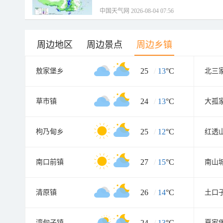
中国天气网 2026-08-04 07:56
周边地区
周边景点
周边乡镇
25
/
13
°C
敖家堡乡
北三
24
/
13
°C
草市镇
大孤
25
/
12
°C
枸乃甸乡
红透
27
/
15
°C
南口前镇
南山
26
/
14
°C
清原镇
土口
24
/
13
°C
湾甸子镇
夏家