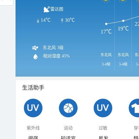
雷达图
14℃
30℃
2
19℃
17℃
东北风 3级
东北风
东北风
东
相对湿度
45%
3-4级
3-4级
3
生活助手
紫外线
运动
过敏
穿
很强
较适宜
易发
舒