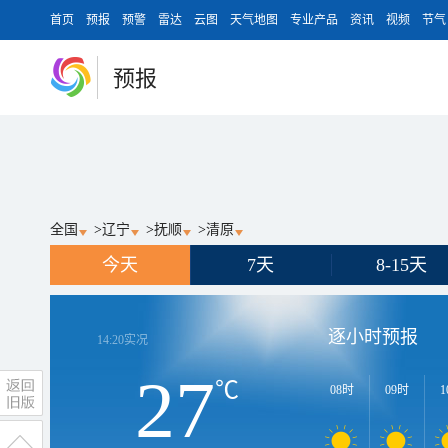
首页
预报
预警
雷达
云图
天气地图
专业产品
资讯
视频
节气
预报
全国
>
辽宁
>
抚顺
>
清原
今天
7天
8-15天
逐小时预报
14:20
实况
27
℃
08时
09时
1