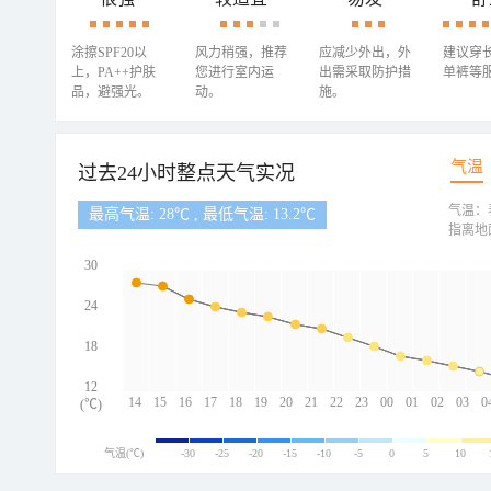
涂擦SPF20以
风力稍强，推荐
应减少外出，外
建议穿
上，PA++护肤
您进行室内运
出需采取防护措
单裤等
品，避强光。
动。
施。
气温
过去24小时整点天气实况
气温：
最高气温: 28℃ , 最低气温: 13.2℃
指离地
30
24
18
12
14
15
16
17
18
19
20
21
22
23
00
01
02
03
0
(℃)
气温(℃)
-30
-25
-20
-15
-10
-5
0
5
10