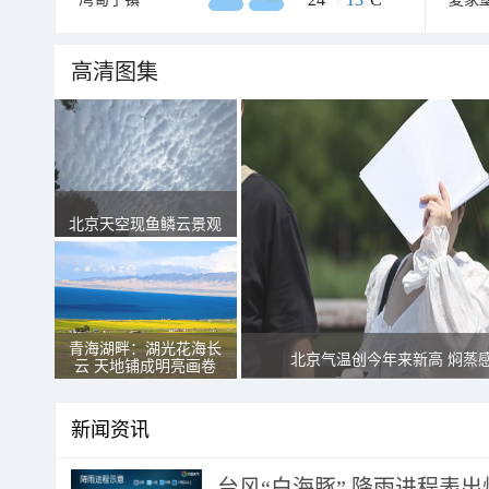
高清图集
北京天空现鱼鳞云景观
青海湖畔：湖光花海长
北京气温创今年来新高 焖蒸
云 天地铺成明亮画卷
新闻资讯
台风“白海豚” 降雨进程表出炉