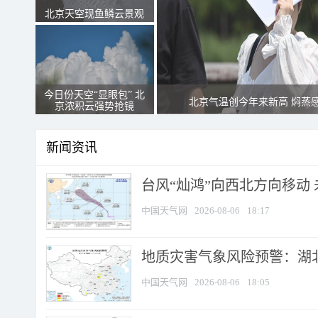
北京天空现鱼鳞云景观
今日份天空“显眼包” 北
北京气温创今年来新高 焖蒸
京浓积云强势抢镜
新闻资讯
台风“灿鸿”向西北方向移动
中国天气网
2026-08-06
18:17
地质灾害气象风险预警：湖北
中国天气网
2026-08-06
18:05