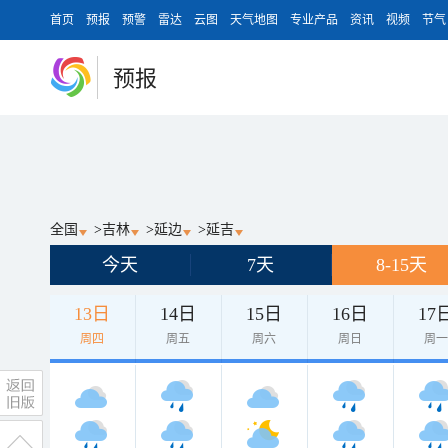
首页
预报
预警
雷达
云图
天气地图
专业产品
资讯
视频
节气
预报
全国
>
吉林
>
延边
>
延吉
今天
7天
8-15天
13日
14日
15日
16日
17
周四
周五
周六
周日
周