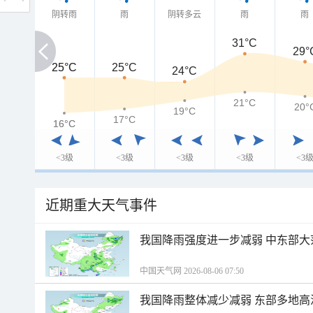
阴转雨
雨
阴转多云
雨
雨
31°C
29°
25°C
25°C
25°C
24°C
21°C
20°
19°C
17°C
16°C
16°C
<3级
<3级
<3级
<3级
<3
近期重大天气事件
我国降雨强度进一步减弱 中东部大
中国天气网 2026-08-06 07:50
我国降雨整体减少减弱 东部多地高