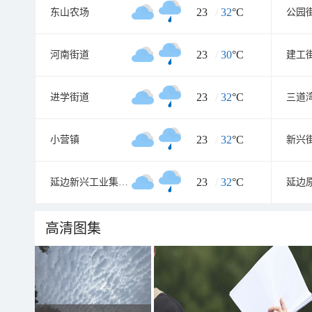
23
/
32
°C
东山农场
公园
23
/
30
°C
河南街道
建工
23
/
32
°C
进学街道
三道
23
/
32
°C
小营镇
新兴
23
/
32
°C
延边新兴工业集中区
延边
高清图集