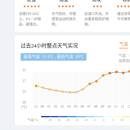
涂擦SPF20以
天气较好，尽情
应减少外出，外
建议穿
上，PA++护肤
感受运动的快乐
出需采取防护措
牛仔裤
品，避强光。
吧。
施。
气温
过去24小时整点天气实况
气温：
最高气温: 31.4℃ , 最低气温: 20℃
指离地
31
27
23
19
23
00
01
02
03
04
05
06
07
08
09
10
11
12
1
(℃)
气温(℃)
-30
-25
-20
-15
-10
-5
0
5
10