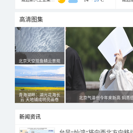
高清图集
北京天空现鱼鳞云景观
青海湖畔：湖光花海长
北京气温创今年来新高 焖蒸
云 天地铺成明亮画卷
新闻资讯
台风“灿鸿”将向西北方向移