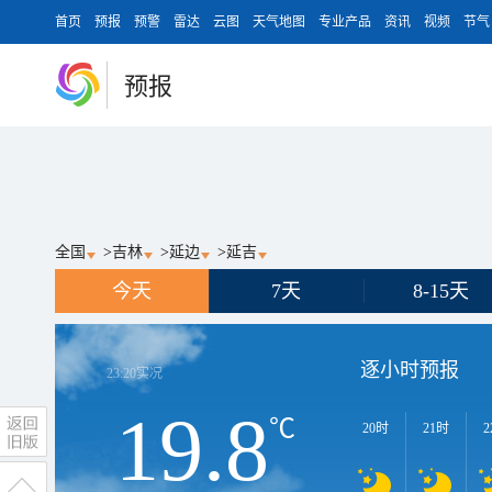
首页
预报
预警
雷达
云图
天气地图
专业产品
资讯
视频
节气
预报
全国
>
吉林
>
延边
>
延吉
今天
7天
8-15天
逐小时预报
23:20
实况
19.8
℃
20时
21时
2