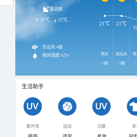
雷达图
31℃
15℃
21℃
21℃
1
东北风 4级
西风
西北风
西
相对湿度
62%
<3级
<3级
<
生活助手
紫外线
运动
过敏
穿
很强
适宜
易发
较