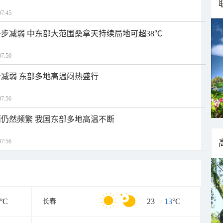
7:45
步减弱 中东部大范围桑拿天持续局地可超38℃
7:50
减弱 东部多地高温闷热盛行
7:56
仍然频繁 我国东部多地高温不断
7:56
°C
23
/
13
°C
长春