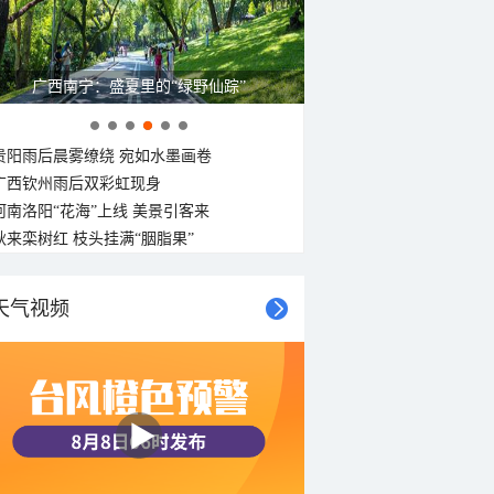
广西南宁：盛夏里的“绿野仙踪”
贵阳雨后晨雾缭绕 宛如水墨画卷
广西钦州雨后双彩虹现身
河南洛阳“花海”上线 美景引客来
秋来栾树红 枝头挂满“胭脂果”
天气视频