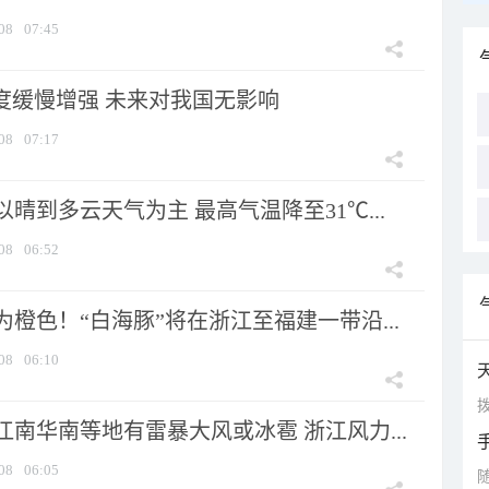
08
07:45
强度缓慢增强 未来对我国无影响
08
07:17
晴到多云天气为主 最高气温降至31℃...
08
06:52
橙色！“白海豚”将在浙江至福建一带沿...
08
06:10
拨
南华南等地有雷暴大风或冰雹 浙江风力...
08
06:05