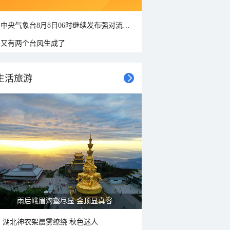
中央气象台8月8日06时继续发布强对流天气蓝色预警
又有两个台风生成了
生活旅游
雨后峨眉沟壑尽显 金顶显真容
湖北神农架晨雾缭绕 秋色迷人