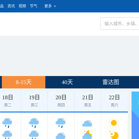
品
资讯
视频
节气
更多
8-15天
40天
雷达图
18日
19日
20日
21日
22日
周二
周三
周四
周五
周六