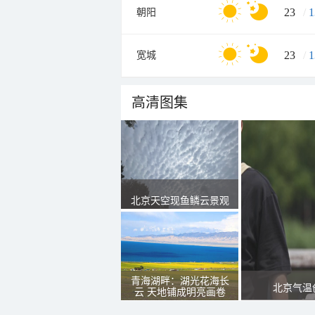
23
/
1
朝阳
23
/
1
宽城
高清图集
北京天空现鱼鳞云景观
青海湖畔：湖光花海长
北京气温
云 天地铺成明亮画卷