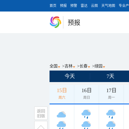
首页
预报
预警
雷达
云图
天气地图
专业产
预报
全国
>
吉林
>
长春
>
绿园
今天
7天
15日
16日
17日
周六
周日
周一