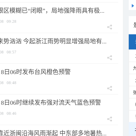
眼区模糊已“闭眼”，局地强降雨具有极...
08
09:28
来势汹汹 今起浙江雨势明显增强局地有...
08
08:57
8日06时发布台风橙色预警
08
08:48
月8日06时继续发布强对流天气蓝色预警
08
08:46
靠近浙闽沿海风雨渐起 中东部多地暑热...