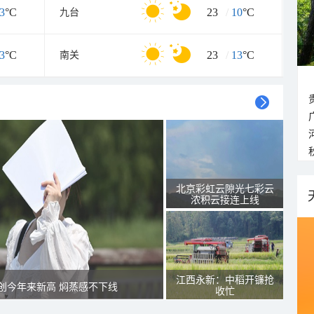
3
°C
23
/
10
°C
九台
3
°C
23
/
13
°C
南关
北京彩虹云隙光七彩云
浓积云接连上线
江西永新：中稻开镰抢
创今年来新高 焖蒸感不下线
收忙