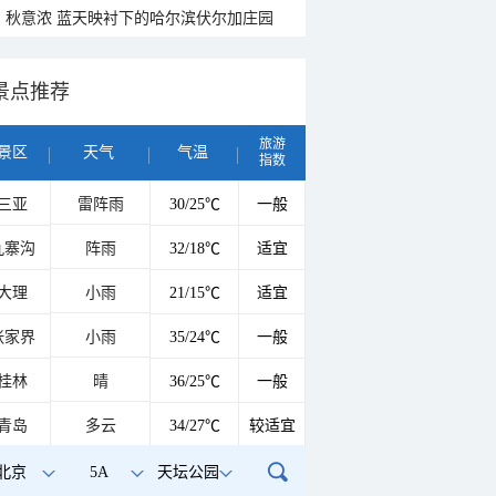
秋意浓 蓝天映衬下的哈尔滨伏尔加庄园
景点推荐
旅游
景区
天气
气温
指数
三亚
雷阵雨
30/25℃
一般
九寨沟
阵雨
32/18℃
适宜
大理
小雨
21/15℃
适宜
张家界
小雨
35/24℃
一般
桂林
晴
36/25℃
一般
青岛
多云
34/27℃
较适宜
北京
5A
天坛公园