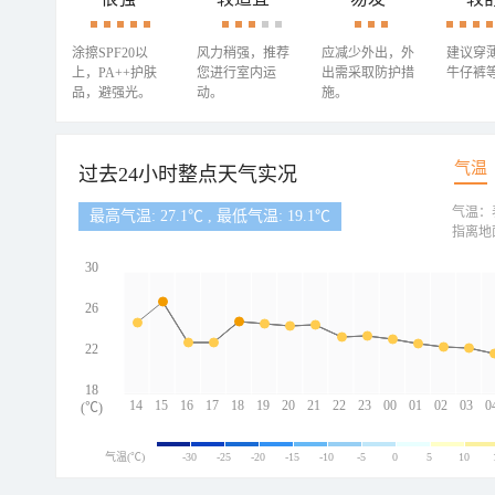
涂擦SPF20以
风力稍强，推荐
应减少外出，外
建议穿
上，PA++护肤
您进行室内运
出需采取防护措
牛仔裤
品，避强光。
动。
施。
气温
过去24小时整点天气实况
气温：
最高气温: 27.1℃ , 最低气温: 19.1℃
指离地
30
26
22
18
14
15
16
17
18
19
20
21
22
23
00
01
02
03
0
(℃)
气温(℃)
-30
-25
-20
-15
-10
-5
0
5
10