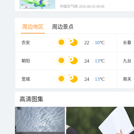
中国天气网 2026-08-03 08:00
周边地区
周边景点
22
/
10
°C
农安
长春
24
/
13
°C
朝阳
九台
24
/
13
°C
宽城
南关
高清图集