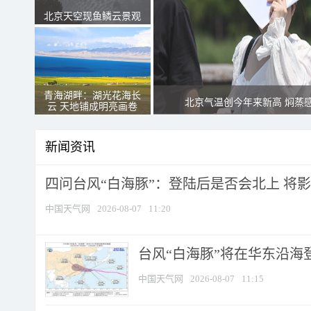
北京天空现鱼鳞云景观
青海湖畔：湖光花海长
北京气温创今年来新高 焖蒸
云 天地铺成明亮画卷
新闻资讯
四问台风“白海豚”：登陆后是否会北上 将影响
中国天气网
2026-08-07
11:20
台风“白海豚”将在华东沿海
中国天气网
2026-08-07
11:15