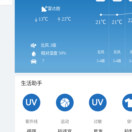
雷达图
13℃
23℃
2
21℃
21℃
北风 2级
北风
北风
相对湿度
50%
7
3-4级
3-4级
3
生活助手
紫外线
运动
过敏
穿
很强
较适宜
易发
较