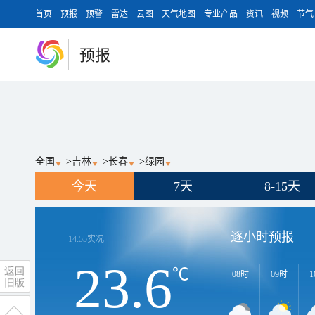
首页
预报
预警
雷达
云图
天气地图
专业产品
资讯
视频
节气
预报
全国
>
吉林
>
长春
>
绿园
今天
7天
8-15天
逐小时预报
14:55
实况
23.6
℃
08时
09时
1