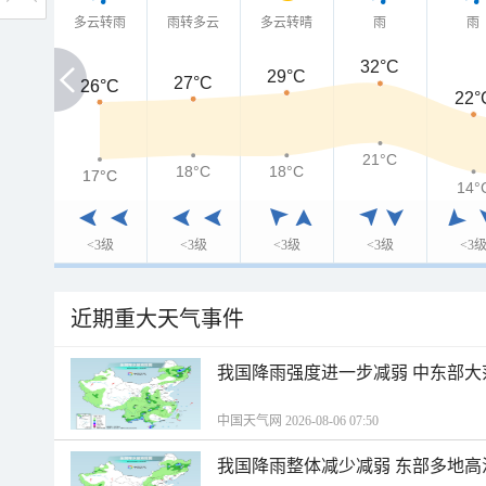
多云转雨
雨转多云
多云转晴
雨
雨
32°C
29°C
27°C
26°C
26°C
22°
21°C
18°C
18°C
17°C
17°C
14°
<3级
<3级
<3级
<3级
<3
近期重大天气事件
我国降雨强度进一步减弱 中东部大
中国天气网 2026-08-06 07:50
我国降雨整体减少减弱 东部多地高