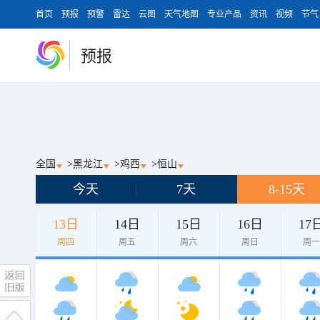
首页
预报
预警
雷达
云图
天气地图
专业产品
资讯
视频
节气
预报
全国
>
黑龙江
>
鸡西
>
恒山
今天
7天
8-15天
13日
14日
15日
16日
17
周四
周五
周六
周日
周