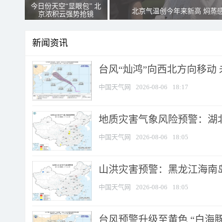
今日份天空“显眼包” 北
北京气温创今年来新高 焖蒸
京浓积云强势抢镜
新闻资讯
台风“灿鸿”向西北方向移动
中国天气网
2026-08-06
18:17
地质灾害气象风险预警：湖北
中国天气网
2026-08-06
18:05
山洪灾害预警：黑龙江海南岛
中国天气网
2026-08-06
18:05
台风预警升级至黄色 “白海豚