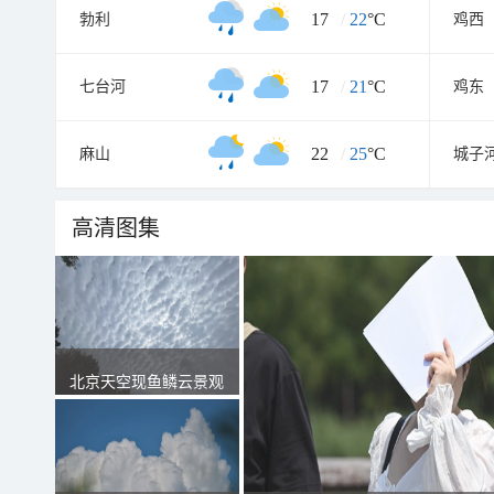
17
/
22
°C
勃利
鸡西
17
/
21
°C
七台河
鸡东
22
/
25
°C
麻山
城子
高清图集
北京天空现鱼鳞云景观