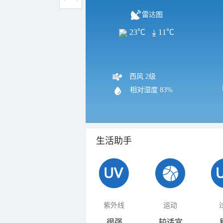
雷达图
23℃
11℃
西风 2级
相对湿度
83%
生活助手
紫外线
运动
很强
较适宜