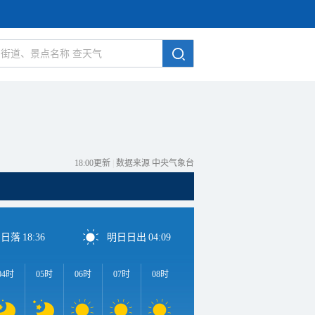
18:00更新
|
数据来源 中央气象台
日日落
18:36
明日日出
04:09
04时
05时
06时
07时
08时
09时
10时
11时
1