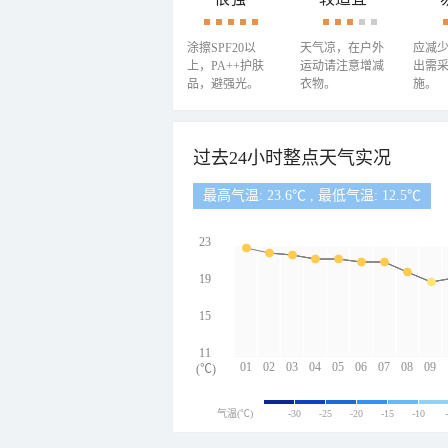
涂擦SPF20以
天气凉，在户外
应减
上，PA++护肤
运动请注意增减
出需
品，避强光。
衣物。
施。
过去24小时整点天气实况
最高气温: 23.6℃ , 最低气温: 12.5℃
23
19
15
11
01
02
03
04
05
06
07
08
09
(℃)
气温(℃)
-30
-25
-20
-15
-10