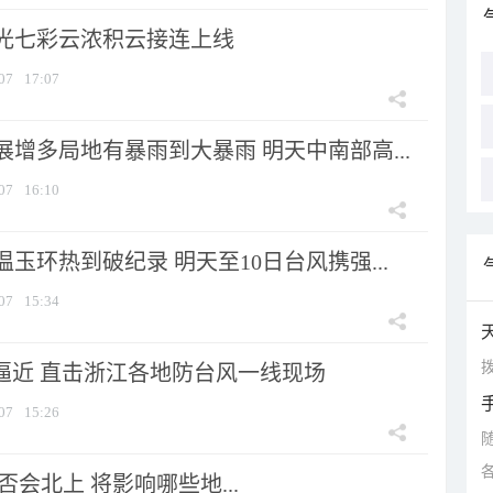
光七彩云浓积云接连上线
07
17:07
增多局地有暴雨到大暴雨 明天中南部高...
07
16:10
玉环热到破纪录 明天至10日台风携强...
07
15:34
拨
”逼近 直击浙江各地防台风一线现场
07
15:26
会北上 将影响哪些地...