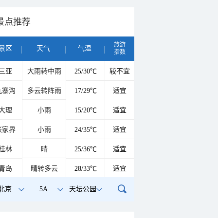
景点推荐
旅游
景区
天气
气温
指数
三亚
大雨转中雨
25/30℃
较不宜
九寨沟
多云转阵雨
17/29℃
适宜
大理
小雨
15/20℃
适宜
张家界
小雨
24/35℃
适宜
桂林
晴
25/36℃
适宜
青岛
晴转多云
28/33℃
适宜
北京
5A
天坛公园