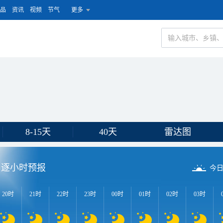
品
资讯
视频
节气
更多
8-15天
40天
雷达图
逐小时预报
今
20时
21时
22时
23时
00时
01时
02时
03时