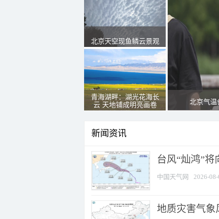
北京天空现鱼鳞云景观
青海湖畔：湖光花海长
北京气温
云 天地铺成明亮画卷
新闻资讯
台风“灿鸿”
中国天气网
2026-08-
地质灾害气象