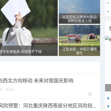
北京彩虹云隙光七彩云
浓积云接连上线
江西永新：中稻开镰抢
创今年来新高 焖蒸感不下线
收忙
将向西北方向移动 未来对我国无影响
07
18:10
风险预警：河北重庆陕西等部分地区风险较...