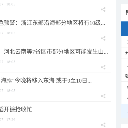
07
18:05
预警：浙江东部沿海部分地区将有10级...
07
18:05
河北云南等7省区市部分地区可能发生山...
07
18:05
海豚”今晚将移入东海 或于9至10日...
07
18:05
稻开镰抢收忙
07
17:26