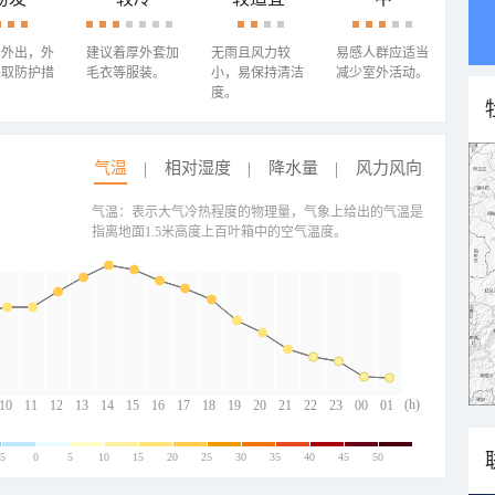
少外出，外
建议着厚外套加
无雨且风力较
易感人群应适当
采取防护措
毛衣等服装。
小，易保持清洁
减少室外活动。
度。
气温
相对湿度
降水量
风力风向
气温：表示大气冷热程度的物理量，气象上给出的气温是
指离地面1.5米高度上百叶箱中的空气温度。
(h)
10
11
12
13
14
15
16
17
18
19
20
21
22
23
00
01
-5
0
5
10
15
20
25
30
35
40
45
50