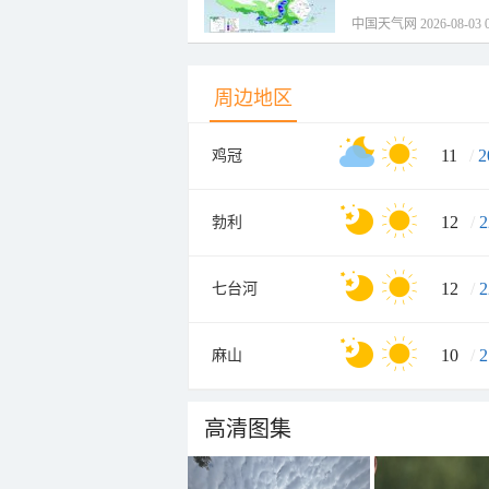
中国天气网 2026-08-03 0
周边地区
11
/
2
鸡冠
12
/
2
勃利
12
/
2
七台河
10
/
2
麻山
高清图集