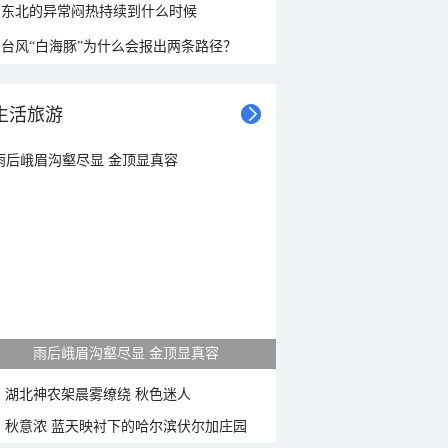
东北的异常闷热持续到什么时候
台风“白海豚”为什么会报出两条路径？
生活旅游
雨后峨眉沟壑尽显 金顶显真容
湖北神农架晨雾缭绕 秋色迷人
秋意浓 蓝天映衬下的哈尔滨伏尔加庄园