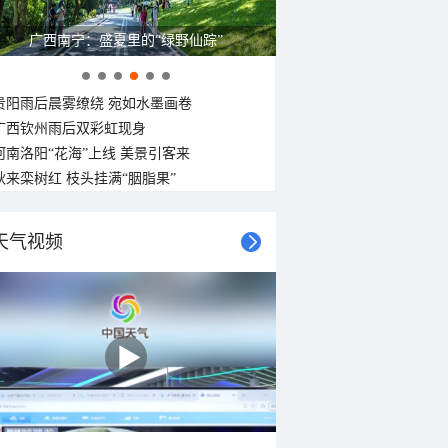
广西南宁：盛夏里的“绿野仙踪”
贵阳雨后晨雾缭绕 宛如水墨画卷
广西钦州雨后双彩虹现身
河南洛阳“花海”上线 美景引客来
秋来栾树红 枝头挂满“胭脂果”
天气视频