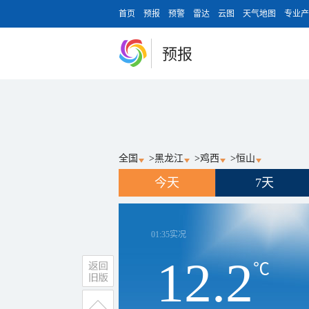
首页
预报
预警
雷达
云图
天气地图
专业产
预报
全国
>
黑龙江
>
鸡西
>
恒山
今天
7天
01:35
实况
12.2
℃