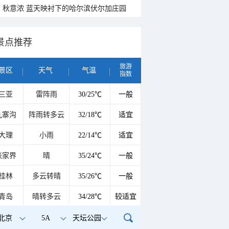
秋意浓 蓝天映衬下的哈尔滨伏尔加庄园
景点推荐
旅游
景区
天气
气温
指数
三亚
雷阵雨
30/25℃
一般
九寨沟
阵雨转多云
32/18℃
适宜
大理
小雨
22/14℃
适宜
张家界
晴
35/24℃
一般
桂林
多云转晴
35/26℃
一般
青岛
晴转多云
34/28℃
较适宜
北京
5A
天坛公园