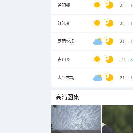
22
/
1
朝阳镇
22
/
1
红光乡
21
/
1
嘉荫农场
19
/
8
青山乡
21
/
1
太平林场
高清图集