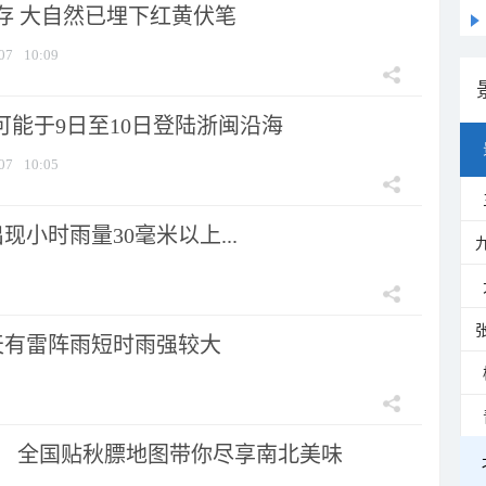
存 大自然已埋下红黄伏笔
07
10:09
可能于9日至10日登陆浙闽沿海
07
10:05
小时雨量30毫米以上...
天有雷阵雨短时雨强较大
节！ 全国贴秋膘地图带你尽享南北美味