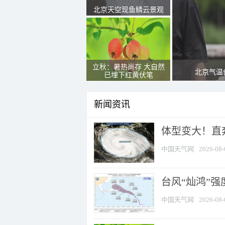
北京天空现鱼鳞云景观
立秋：暑热尚存 大自然
北京气温
已埋下红黄伏笔
新闻资讯
体型变大！直奔
中国天气网
2026-08-
台风“灿鸿”
中国天气网
2026-08-