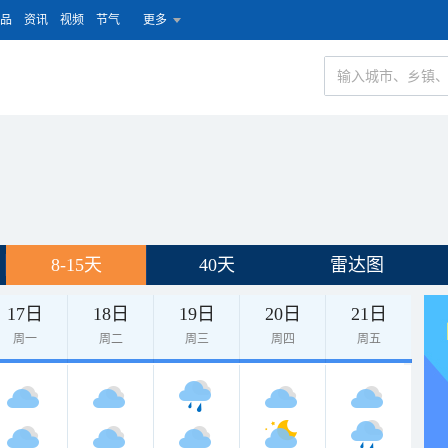
品
资讯
视频
节气
更多
8-15天
40天
雷达图
17日
18日
19日
20日
21日
周一
周二
周三
周四
周五