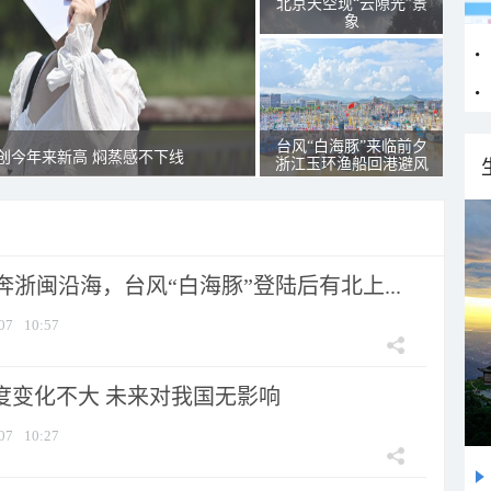
北京天空现“云隙光”景
象
台风“白海豚”来临前夕
创今年来新高 焖蒸感不下线
浙江玉环渔船回港避风
浙闽沿海，台风“白海豚”登陆后有北上...
07
10:57
强度变化不大 未来对我国无影响
07
10:27