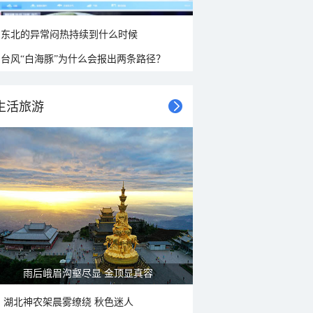
东北的异常闷热持续到什么时候
台风“白海豚”为什么会报出两条路径？
生活旅游
雨后峨眉沟壑尽显 金顶显真容
湖北神农架晨雾缭绕 秋色迷人