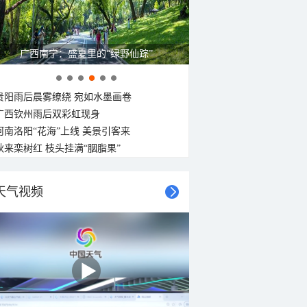
广西南宁：盛夏里的“绿野仙踪”
贵阳雨后晨雾缭绕 宛如水墨画卷
广西钦州雨后双彩虹现身
河南洛阳“花海”上线 美景引客来
秋来栾树红 枝头挂满“胭脂果”
天气视频