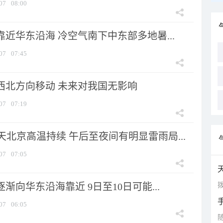
07
08:00
靠近华东沿海 冷空气南下中东部多地暑...
07
07:45
向西北方向移动 未来对我国无影响
07
07:19
北京高温持续 午后至夜间有明显雷雨局...
07
07:05
拨
逐渐向华东沿海靠近 9日至10日可能...
07
06:05