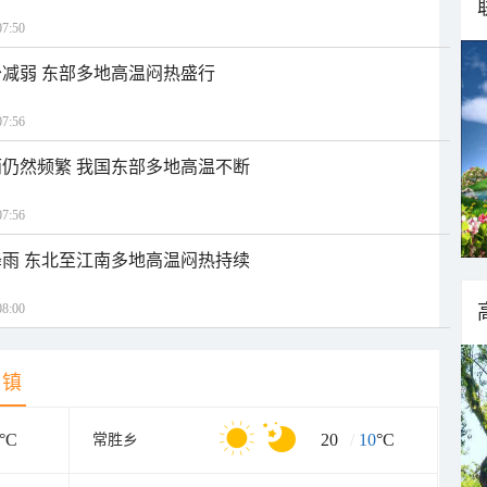
7:50
减弱 东部多地高温闷热盛行
7:56
仍然频繁 我国东部多地高温不断
7:56
雨 东北至江南多地高温闷热持续
8:00
乡镇
°C
20
/
10
°C
常胜乡