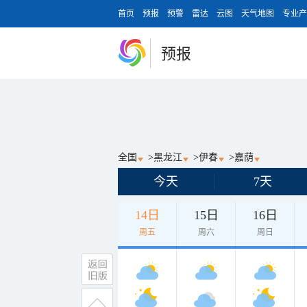
首页
预报
预警
雷达
云图
天气地图
专业产
预报
全国
>
黑龙江
>
伊春
>
嘉荫
今天
7天
14日
15日
16日
周五
周六
周日