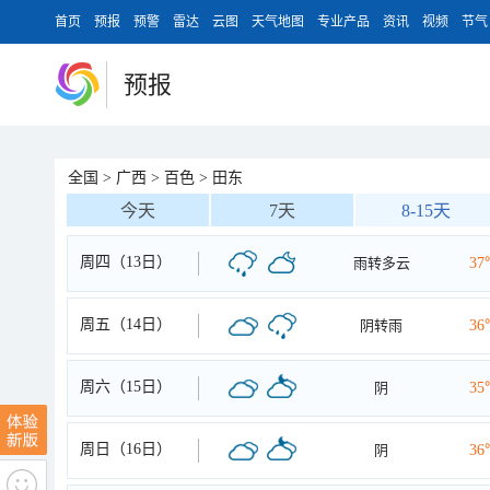
首页
预报
预警
雷达
云图
天气地图
专业产品
资讯
视频
节气
预报
全国
>
广西
>
百色
>
田东
今天
7天
8-15天
周四（13日）
雨转多云
37
周五（14日）
阴转雨
36
周六（15日）
阴
35
周日（16日）
阴
36