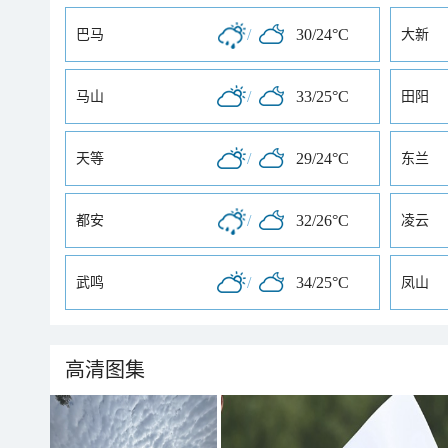
/
30/24°C
巴马
大新
/
33/25°C
马山
田阳
/
29/24°C
天等
东兰
/
32/26°C
都安
凌云
/
34/25°C
武鸣
凤山
高清图集