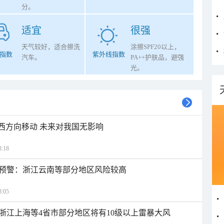
分。
适宜
很强
天气较好，适合擦洗
涂擦SPF20以上，
指数
紫外线指数
汽车。
PA++护肤品，避强
光。
偏西方向移动 未来对我国无影响
:18
预警：浙江云南等部分地区风险较高
:05
浙江上海等4省市部分地区将有10级以上雷暴大风