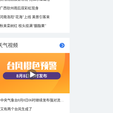
广西钦州雨后双彩虹现身
河南洛阳“花海”上线 美景引客来
秋来栾树红 枝头挂满“胭脂果”
天气视频
中央气象台8月8日06时继续发布强对流天气蓝色预警
又有两个台风生成了