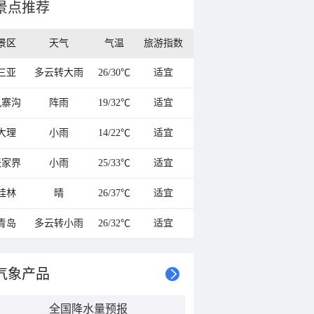
景点推荐
景区
天气
气温
旅游指数
三亚
多云转大雨
26/30℃
适宜
九寨沟
阵雨
19/32℃
适宜
大理
小雨
14/22℃
适宜
张家界
小雨
25/33℃
适宜
桂林
晴
26/37℃
适宜
青岛
多云转小雨
26/32℃
适宜
气象产品
全国降水量预报