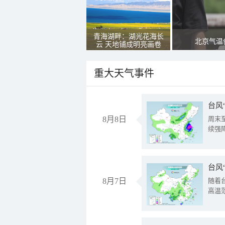
青海湖畔：湖光花海长
北京气温
云 天地铺成明亮画卷
重大天气事件
台风
8月8日
周末
续强
台风
8月7日
随着
高温