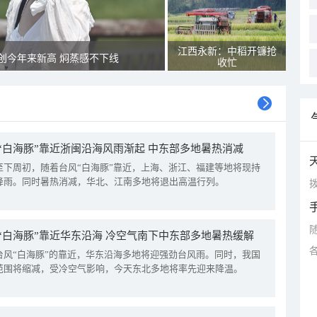
江西永新：中稻开镰抢
创今年来新高 焖蒸感不下线
收忙
“白海豚”靠近浙闽沿海风雨渐起 中东部多地暑热消减
至下周初，随着台风“白海豚”靠近，上海、浙江、福建等地将现持
降雨。同时暑热消减，华北、江南多地将退出高温行列。
拨
“白海豚”靠近华东沿海 冷空气南下中东部多地暑热缓解
台风“白海豚”的靠近，华东沿海多地将迎强劲台风雨。同时，我国
范围将缩减，受冷空气影响，今天东北多地将率先迎来降温。