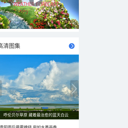
高清图集
一组图感受水中消暑快乐瞬间
贵阳雨后晨雾缭绕 宛如水墨画卷