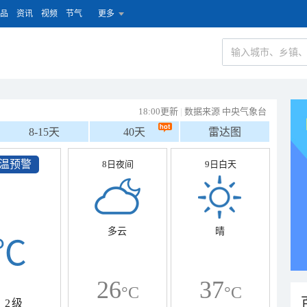
品
资讯
视频
节气
更多
18:00更新
|
数据来源 中央气象台
8-15天
40天
雷达图
温预警
8日夜间
9日白天
多云
晴
℃
26
37
°C
°C
2级