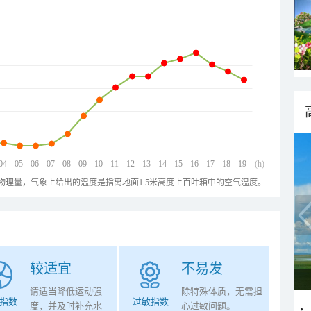
04
05
06
07
08
09
10
11
12
13
14
15
16
17
18
19
(h)
物理量，气象上给出的温度是指离地面1.5米高度上百叶箱中的空气温度。
较适宜
不易发
请适当降低运动强
除特殊体质，无需担
指数
过敏指数
度，并及时补充水
心过敏问题。