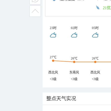
21优
23时
02时
05时
27℃
26℃
26℃
西北风
东南风
西北风
<3级
<3级
<3级
整点天气实况