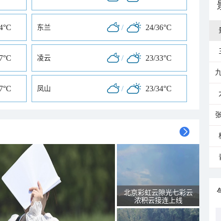
34°C
/
24/36°C
东兰
37°C
/
23/33°C
凌云
37°C
/
23/34°C
凤山
北京彩虹云隙光七彩云
浓积云接连上线