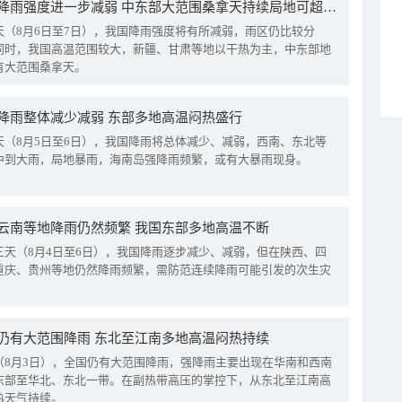
我国降雨强度进一步减弱 中东部大范围桑拿天持续局地可超38℃
天（8月6日至7日），我国降雨强度将有所减弱，雨区仍比较分
同时，我国高温范围较大，新疆、甘肃等地以干热为主，中东部地
有大范围桑拿天。
降雨整体减少减弱 东部多地高温闷热盛行
天（8月5日至6日），我国降雨将总体减少、减弱，西南、东北等
中到大雨，局地暴雨，海南岛强降雨频繁，或有大暴雨现身。
云南等地降雨仍然频繁 我国东部多地高温不断
三天（8月4日至6日），我国降雨逐步减少、减弱，但在陕西、四
重庆、贵州等地仍然降雨频繁，需防范连续降雨可能引发的次生灾
仍有大范围降雨 东北至江南多地高温闷热持续
（8月3日），全国仍有大范围降雨，强降雨主要出现在华南和西南
东部至华北、东北一带。在副热带高压的掌控下，从东北至江南高
热天气持续。