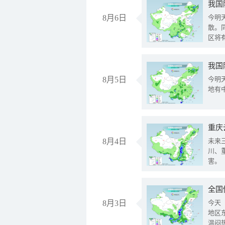
8月6日
今明
散。
区将
我国
8月5日
今明
地有
重庆
8月4日
未来
川、
害。
全国
8月3日
今天
地区
温闷