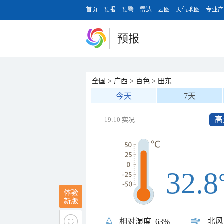
首页
预报
预警
雷达
云图
天气地图
专业产
预报
全国
>
广西
>
百色
>
田东
今天
7天
高
19:10 实况
32.8
北风
相对湿度
63%