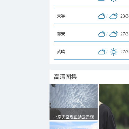
/
23/
天等
/
27/
都安
/
27/
武鸣
高清图集
北京天空现鱼鳞云景观