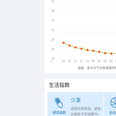
41
38
35
32
29
26
23
19
20
21
22
23
00
01
02
03
℃
温度：表示大气冷热程度的
生活指数
少发
感冒机率较低，避免
感冒指数
运动
长期处于空调屋中。