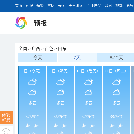
首页
预报
预警
雷达
云图
天气地图
专业产品
资讯
视频
节气
预报
全国
>
广西
>
百色
>
田东
今天
7天
8-15天
8日（今天）
9日（明天）
10日（后天）
11日（周二）
多云
多云
多云
多云
37
/
26℃
36
/
26℃
37
/
26℃
38
/
26℃
<3级
<3级
<3级
<3级