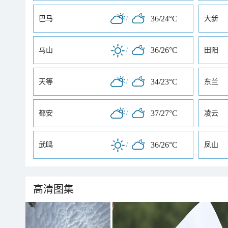
/
36/24°C
巴马
大新
/
36/26°C
马山
田阳
/
34/23°C
天等
东兰
/
37/27°C
都安
凌云
/
36/26°C
武鸣
凤山
高清图集