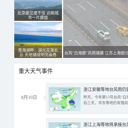
北京能见度不佳 远眺城
市一片朦胧
青海湖畔：湖光花海长
台风“白海豚”风雨铺展 江苏上海部
云 天地铺成明亮画卷
重大天气事件
浙江安徽等地台风雨仍
8月10日
昨天，今年第13号台风“
后三天，华东等地仍有强风
浙江上海等地将承接台风