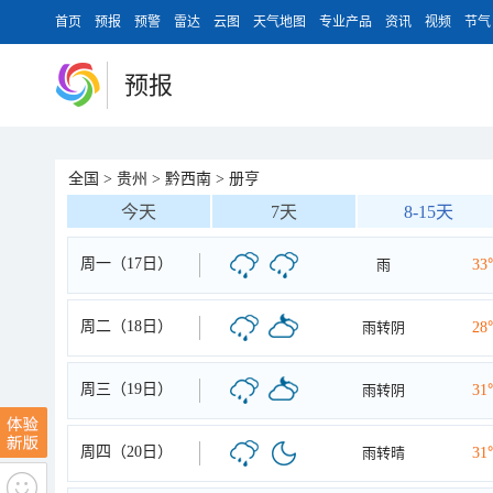
首页
预报
预警
雷达
云图
天气地图
专业产品
资讯
视频
节气
预报
全国
>
贵州
>
黔西南
>
册亨
今天
7天
8-15天
周一（17日）
雨
33
周二（18日）
雨转阴
28
周三（19日）
雨转阴
31
周四（20日）
雨转晴
31