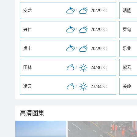
/
20/29°C
安龙
晴隆
/
20/29°C
兴仁
罗甸
/
20/29°C
贞丰
乐业
/
24/36°C
田林
紫云
/
23/34°C
凌云
关岭
高清图集