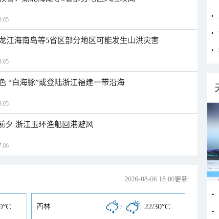
:05
龙江海南岛等5省区部分地区可能发生山洪灾害
:05
色 “白海豚”或登陆浙江福建一带沿海
:05
临前夕 浙江玉环渔船回港避风
:06
2026-08-06 18:00更新
29°C
/
22/30°C
西林