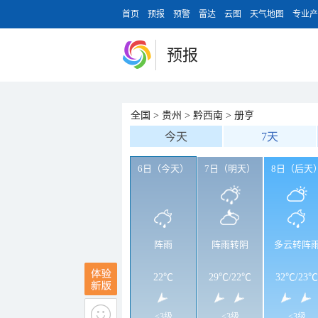
首页
预报
预警
雷达
云图
天气地图
专业产
预报
全国
>
贵州
>
黔西南
>
册亨
今天
7天
6日（今天）
7日（明天）
8日（后天
阵雨
阵雨转阴
多云转阵
22℃
29℃
/
22℃
32℃
/
23℃
<3级
<3级
<3级