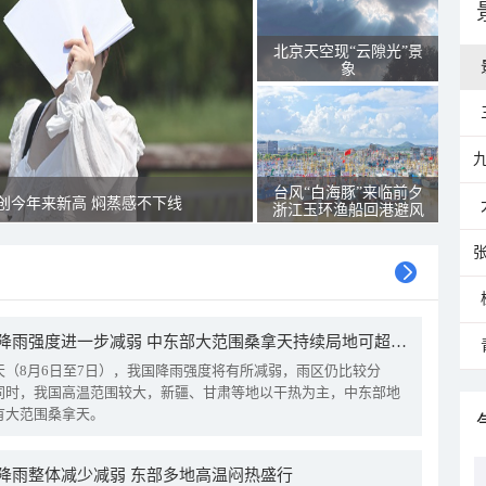
北京天空现“云隙光”景
象
台风“白海豚”来临前夕
创今年来新高 焖蒸感不下线
浙江玉环渔船回港避风
我国降雨强度进一步减弱 中东部大范围桑拿天持续局地可超38℃
天（8月6日至7日），我国降雨强度将有所减弱，雨区仍比较分
同时，我国高温范围较大，新疆、甘肃等地以干热为主，中东部地
有大范围桑拿天。
降雨整体减少减弱 东部多地高温闷热盛行