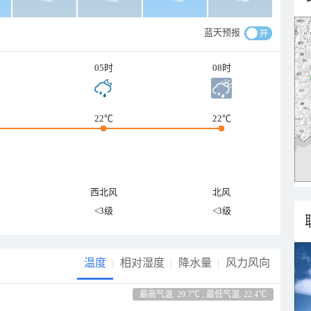
蓝天预报
05时
08时
22℃
22℃
西北风
北风
<3级
<3级
温度
相对湿度
降水量
风力风向
最高气温: 29.7℃ , 最低气温: 22.4℃