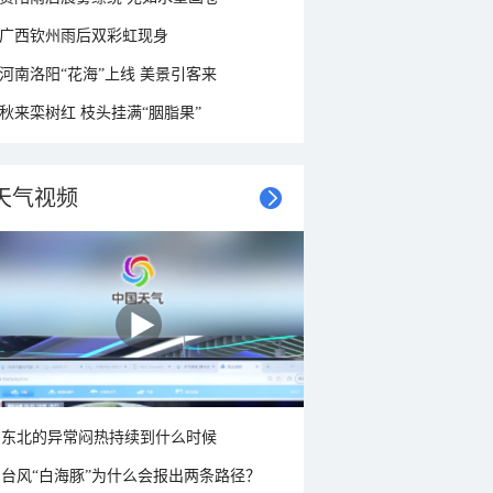
广西钦州雨后双彩虹现身
河南洛阳“花海”上线 美景引客来
秋来栾树红 枝头挂满“胭脂果”
天气视频
东北的异常闷热持续到什么时候
台风“白海豚”为什么会报出两条路径？