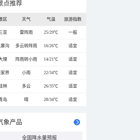
景点推荐
景区
天气
气温
旅游指数
三亚
雷阵雨
25/29℃
一般
九寨沟
多云转阵雨
16/26℃
适宜
大理
阵雨转小雨
14/21℃
适宜
张家界
小雨
22/34℃
适宜
桂林
多云
26/35℃
适宜
青岛
晴
28/34℃
适宜
气象产品
全国降水量预报