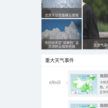
北京天空现鱼鳞云景观
今日份天空“显眼包” 北
北京气温
京浓积云强势抢镜
重大天气事件
8月6日
今明
散。
区将
我国