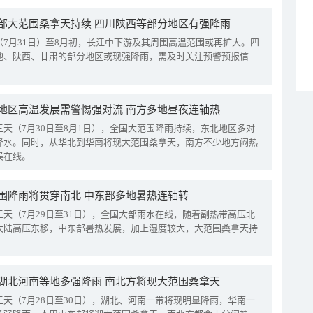
部大范围桑拿天持续 四川陕西等部分地区有强降雨
（7月31日）至8月初，长江中下游及其周围高温范围或再扩大。四
地、陕西、甘肃的部分地区或现强降雨，需及时关注预警预报信
地区高温发展需警惕强对流 南方多地昼夜连轴热
三天（7月30日至8月1日），全国大范围降雨持续，东北地区多对
降水。同时，从华北到华南将现大范围桑拿天，南方不少地方闷热
候在线。
围降雨将贯穿南北 中东部多地暑热连轴转
三天（7月29日至31日），全国大部雨水在线，随着副热带高压北
大陆高压东移，中东部暑热发展，加上湿度较大，大范围桑拿天持
湖北河南等地多强降雨 南北方将现大范围桑拿天
三天（7月28日至30日），湖北、河南一带将现明显降雨，华南一