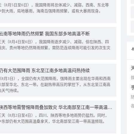
天（8月5日至6日），我国降雨将总体减少、减弱，西南、东北等
中到大雨，局地暴雨，海南岛强降雨频繁，或有大暴雨现身。
云南等地降雨仍然频繁 我国东部多地高温不断
三天（8月4日至6日），我国降雨逐步减少、减弱，但在陕西、四
重庆、贵州等地仍然降雨频繁，需防范连续降雨可能引发的次生灾
仍有大范围降雨 东北至江南多地高温闷热持续
拨
（8月3日），全国仍有大范围降雨，强降雨主要出现在华南和西南
东部至华北、东北一带。在副热带高压的掌控下，从东北至江南高
热天气持续。
四川陕西等地需警惕降雨叠加致灾 华北南部至江南一带高温频现
三天（8月2日至4日），四川、陕西等地多地雨势仍猛烈。同时，
中东部仍有大范围高温桑拿天，华北南部至江南一带高温频现。