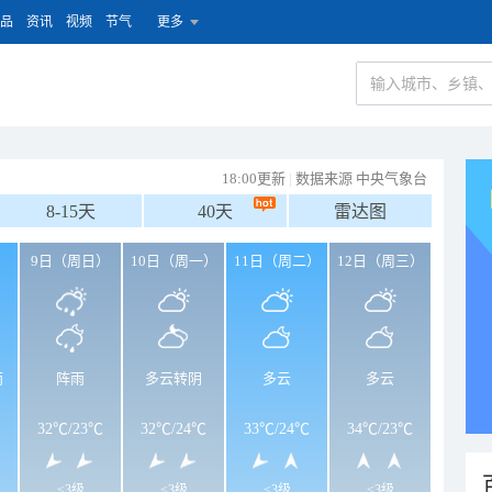
品
资讯
视频
节气
更多
18:00更新
|
数据来源 中央气象台
8-15天
40天
雷达图
）
9日（周日）
10日（周一）
11日（周二）
12日（周三）
雨
阵雨
多云转阴
多云
多云
32℃
/
23℃
32℃
/
24℃
33℃
/
24℃
34℃
/
23℃
<3级
<3级
<3级
<3级