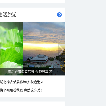
生活旅游
雨后峨眉沟壑尽显 金顶显真容
湖北神农架晨雾缭绕 秋色迷人
换个视角看秋景 竟然这么美！