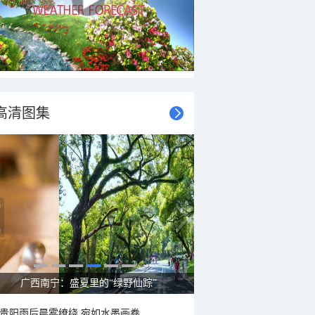
高清图集
广西南宁：盛夏里的“绿野仙踪”
贵阳雨后晨雾缭绕 宛如水墨画卷