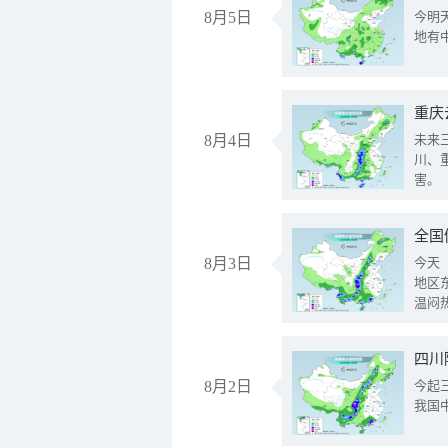
8月5日
今明
地有
重庆
8月4日
未来
川、
害。
全国
8月3日
今天
地区
温闷
8月2日
今起
我国