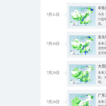
中东
7月31日
今天
川盆
息。
东北
7月30日
未来
流性
全天
大范
7月29日
未来
抬、
续。
广东
7月28日
未来