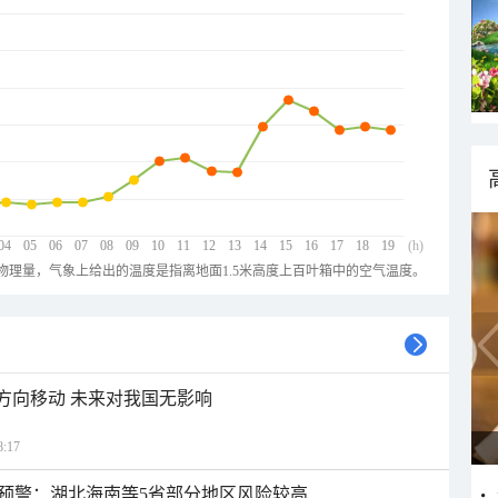
04
05
06
07
08
09
10
11
12
13
14
15
16
17
18
19
(h)
物理量，气象上给出的温度是指离地面1.5米高度上百叶箱中的空气温度。
北方向移动 未来对我国无影响
:17
预警：湖北海南等5省部分地区风险较高