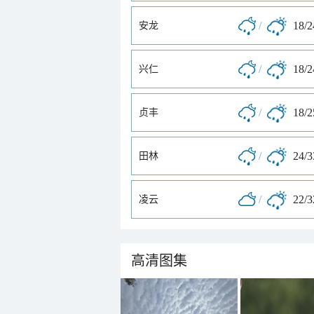
/
18/
安龙
/
18/
兴仁
/
18/
贞丰
/
24/
田林
/
22/
凌云
高清图集