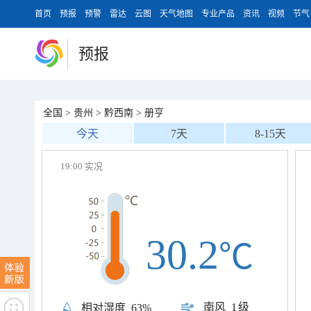
首页
预报
预警
雷达
云图
天气地图
专业产品
资讯
视频
节气
预报
全国
>
贵州
>
黔西南
>
册亨
今天
7天
8-15天
19:00 实况
30.2
℃
南风
1级
相对湿度
63%