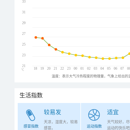
33
31
29
27
25
23
21
18
19
20
21
22
23
00
01
02
03
04
05
06
07
0
℃
温度：表示大气冷热程度的物理量，气象上给出的温
生活指数
较易发
适宜
天凉，湿度大，较易
天气较好，尽
感冒指数
运动指数
感冒。
运动的快乐吧