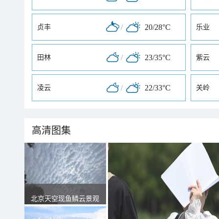
/
20/28°C
贞丰
乐业
/
23/35°C
田林
紫云
/
22/33°C
凌云
关岭
高清图集
北京天空现鱼鳞云景观