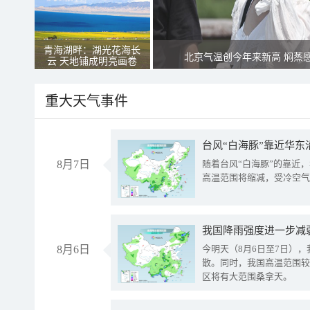
青海湖畔：湖光花海长
北京气温创今年来新高 焖蒸
云 天地铺成明亮画卷
重大天气事件
台风“白海豚”靠近华东
8月7日
随着台风“白海豚”的靠近
高温范围将缩减，受冷空气
8月6日
今明天（8月6日至7日）
散。同时，我国高温范围较
区将有大范围桑拿天。