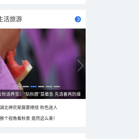
生活旅游
立秋话养生：“贴秋膘”莫着急 先清暑再防燥
湖北神农架晨雾缭绕 秋色迷人
换个视角看秋景 竟然这么美！