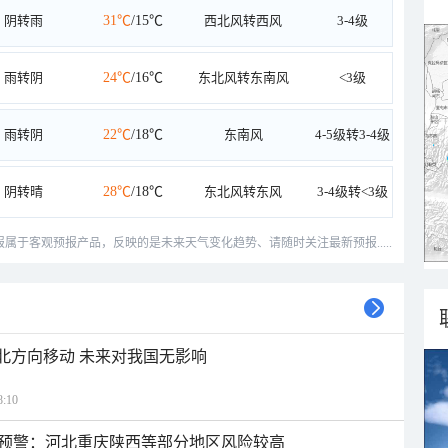
阴转雨
31℃
/15℃
西北风转西风
3-4级
雨转阴
24℃
/16℃
东北风转东南风
<3级
雨转阴
22℃
/18℃
东南风
4-5级转3-4级
阴转晴
28℃
/18℃
东北风转东风
3-4级转<3级
预报属于客观预报产品，反映的是未来天气变化趋势、请随时关注最新预报.....
西北方向移动 未来对我国无影响
:10
预警：河北重庆陕西等部分地区风险较高