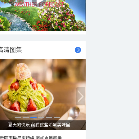
高清图集
夏天的快乐 藏在这些消暑美味里
贵阳雨后晨雾缭绕 宛如水墨画卷