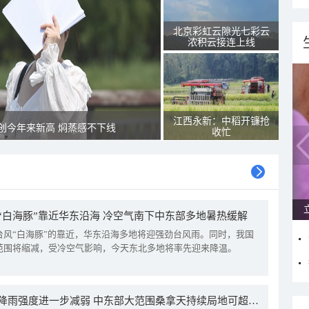
北京彩虹云隙光七彩云
浓积云接连上线
江西永新：中稻开镰抢
创今年来新高 焖蒸感不下线
收忙
“白海豚”靠近华东沿海 冷空气南下中东部多地暑热缓解
台风“白海豚”的靠近，华东沿海多地将迎强劲台风雨。同时，我国
范围将缩减，受冷空气影响，今天东北多地将率先迎来降温。
我国降雨强度进一步减弱 中东部大范围桑拿天持续局地可超38℃