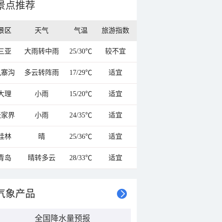
景点推荐
景区
天气
气温
旅游指数
三亚
大雨转中雨
25/30℃
较不宜
九寨沟
多云转阵雨
17/29℃
适宜
大理
小雨
15/20℃
适宜
张家界
小雨
24/35℃
适宜
桂林
晴
25/36℃
适宜
青岛
晴转多云
28/33℃
适宜
气象产品
全国降水量预报