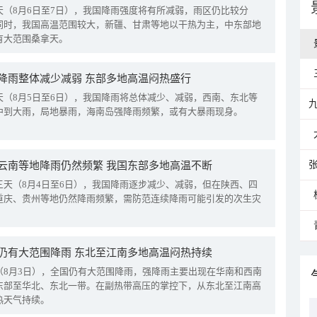
天（8月6日至7日），我国降雨强度将有所减弱，雨区仍比较分
同时，我国高温范围较大，新疆、甘肃等地以干热为主，中东部地
有大范围桑拿天。
降雨整体减少减弱 东部多地高温闷热盛行
天（8月5日至6日），我国降雨将总体减少、减弱，西南、东北等
中到大雨，局地暴雨，海南岛强降雨频繁，或有大暴雨现身。
云南等地降雨仍然频繁 我国东部多地高温不断
三天（8月4日至6日），我国降雨逐步减少、减弱，但在陕西、四
重庆、贵州等地仍然降雨频繁，需防范连续降雨可能引发的次生灾
仍有大范围降雨 东北至江南多地高温闷热持续
（8月3日），全国仍有大范围降雨，强降雨主要出现在华南和西南
东部至华北、东北一带。在副热带高压的掌控下，从东北至江南高
热天气持续。