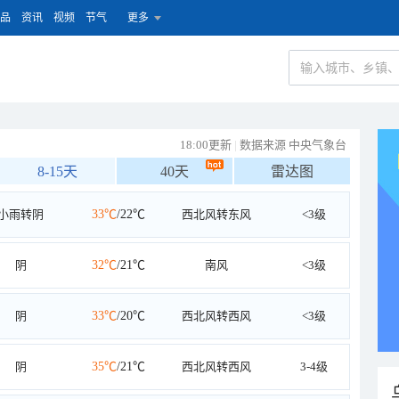
品
资讯
视频
节气
更多
18:00更新
|
数据来源 中央气象台
8-15天
40天
雷达图
小雨转阴
33℃
/22℃
西北风转东风
<3级
阴
32℃
/21℃
南风
<3级
阴
33℃
/20℃
西北风转西风
<3级
阴
35℃
/21℃
西北风转西风
3-4级