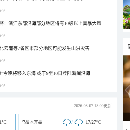
:05
警：浙江东部沿海部分地区将有10级以上雷暴大风
:05
北云南等7省区市部分地区可能发生山洪灾害
:05
”今晚将移入东海 或于9至10日登陆浙闽沿海
:05
2026-08-07 18:00更新
31°C
/
17/27°C
乌鲁木齐县