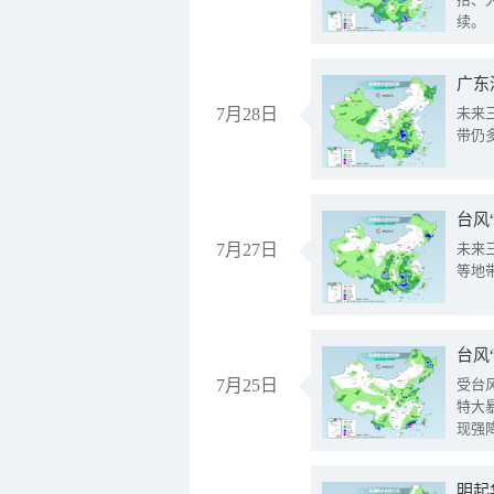
续。
广东
7月28日
未来
带仍
台风
7月27日
未来
等地
台风
7月25日
受台
特大
现强
明起