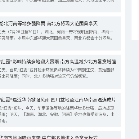
湖北河南等地多强降雨 南北方将现大范围桑拿天
三天（7月28日至30日），湖北、河南一带将现明显降雨，华南一
多强降雨。本周中东部将迎大范围桑拿天，南北方都会十分闷热。
“红霞”影响持续多地迎大暴雨 南方高温减少北方暑意增强
三天，台风“红霞”或其残余环流仍将持续为华南到江汉、黄淮西部
带来强降雨；同时，北方多地强对流天气仍然频繁。
“红霞”逼近华南掀强风雨 四川盆地至江南华南高温连成片
风“红霞”影响，今天，华南沿海等地的降雨将增多增强，局地或现
暴雨；明天，【湖南、湖北、安徽、河南】等地也将受到波及，出
降雨。
华南等地强降雨来袭 中东部多地进入桑拿天模式