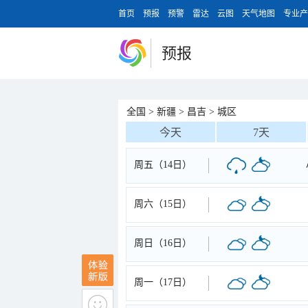
首页
预报
预警
雷达
云图
天气地图
专业产
预报
全国
>
新疆
>
昌吉
>
城区
今天
7天
周五（14日）
周六（15日）
周日（16日）
周一（17日）