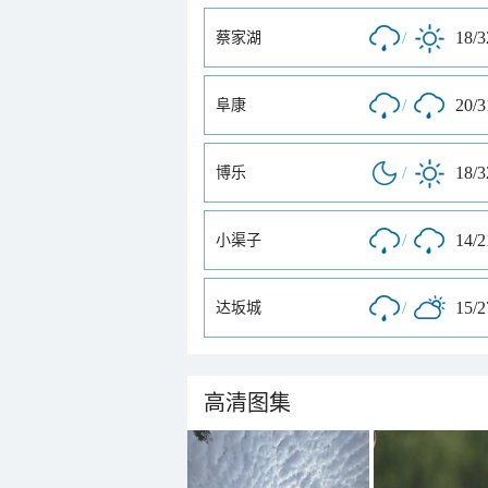
/
18/
蔡家湖
/
20/
阜康
/
18/
博乐
/
14/
小渠子
/
15/
达坂城
高清图集