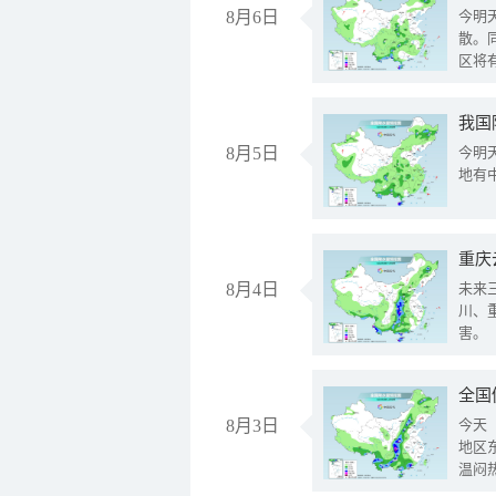
8月6日
今明
散。
区将
我国
8月5日
今明
地有
重庆
8月4日
未来
川、
害。
全国
8月3日
今天
地区
温闷