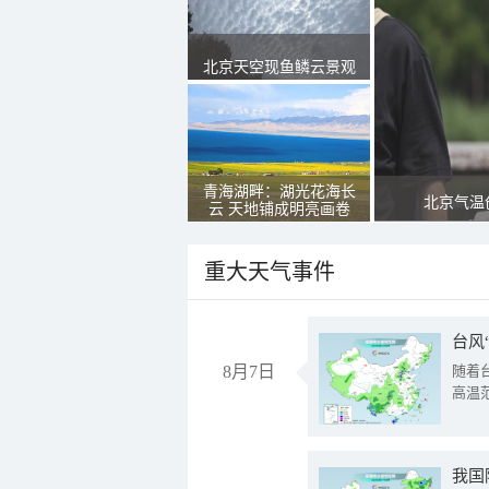
北京天空现鱼鳞云景观
青海湖畔：湖光花海长
北京气温
云 天地铺成明亮画卷
重大天气事件
台风
8月7日
随着
高温