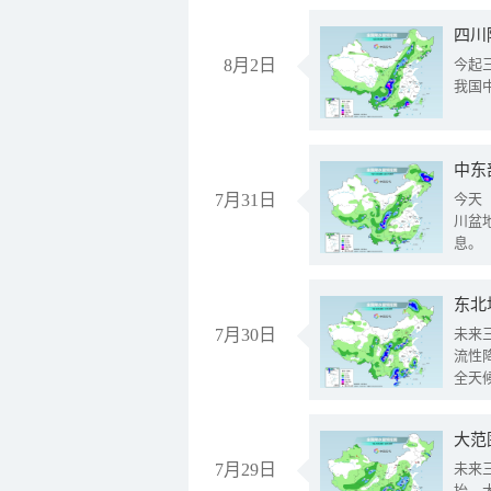
8月2日
今起
我国
中东
7月31日
今天
川盆
息。
东北
7月30日
未来
流性
全天
大范
7月29日
未来
抬、