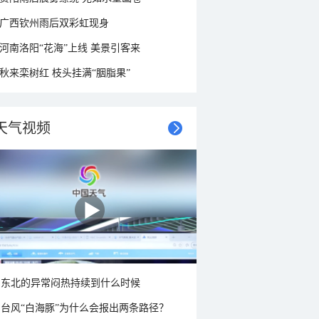
广西钦州雨后双彩虹现身
河南洛阳“花海”上线 美景引客来
秋来栾树红 枝头挂满“胭脂果”
天气视频
东北的异常闷热持续到什么时候
台风“白海豚”为什么会报出两条路径？