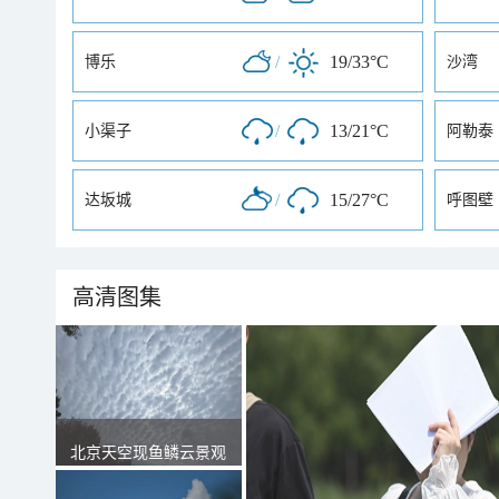
/
19/33°C
博乐
沙湾
/
13/21°C
小渠子
阿勒泰
/
15/27°C
达坂城
呼图壁
高清图集
北京天空现鱼鳞云景观