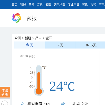
首页
预报
预警
雷达
云图
天气地图
专业产品
资讯
视频
节气
预报
全国
>
新疆
>
昌吉
>
城区
今天
7天
8-15天
02:30 实况
24
℃
西北风
2级
相对湿度
56%