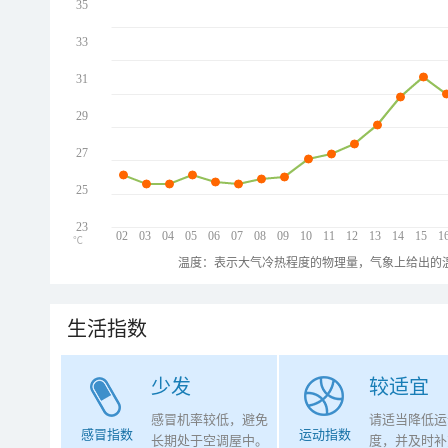
35
33
31
29
27
25
23
02
03
04
05
06
07
08
09
10
11
12
13
14
15
1
℃
温度：表示大气冷热程度的物理量，气象上给出的温
生活指数
少发
较适宜
感冒机率较低，避免
请适当降低运
感冒指数
运动指数
长期处于空调屋中。
度，并及时补