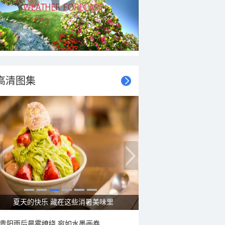
高清图集
广西南宁：盛夏里的“绿野仙踪”
贵阳雨后晨雾缭绕 宛如水墨画卷