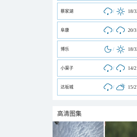
/
18/
蔡家湖
/
20/
阜康
/
18/
博乐
/
14/
小渠子
/
15/
达坂城
高清图集