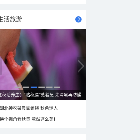
生活旅游
雨后峨眉沟壑尽显 金顶显真容
湖北神农架晨雾缭绕 秋色迷人
换个视角看秋景 竟然这么美！