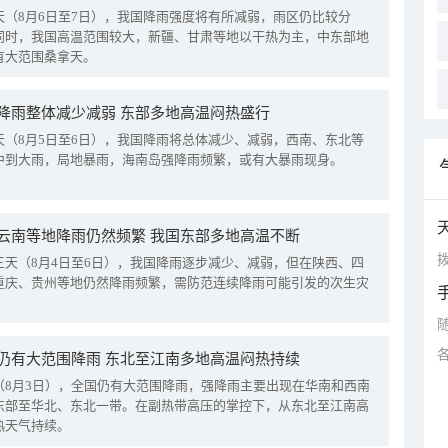
天（8月6日至7日），我国降雨强度将有所减弱，雨区仍比较分
同时，我国高温范围较大，新疆、甘肃等地以干热为主，中东部地
有大范围桑拿天。
降雨整体减少减弱 东部多地高温闷热盛行
天（8月5日至6日），我国降雨将总体减少、减弱，西南、东北等
中到大雨，局地暴雨，海南岛强降雨频繁，或有大暴雨现身。
云南等地降雨仍然频繁 我国东部多地高温不断
拨
三天（8月4日至6日），我国降雨逐步减少、减弱，但在陕西、四
重庆、贵州等地仍然降雨频繁，需防范连续降雨可能引发的次生灾
仍有大范围降雨 东北至江南多地高温闷热持续
（8月3日），全国仍有大范围降雨，强降雨主要出现在华南和西南
东部至华北、东北一带。在副热带高压的掌控下，从东北至江南高
热天气持续。