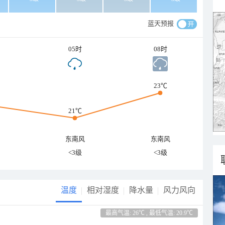
蓝天预报
05时
08时
23℃
21℃
东南风
东南风
<3级
<3级
温度
相对湿度
降水量
风力风向
最高气温: 26℃ , 最低气温: 20.9℃