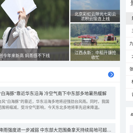
北京彩虹云隙光七彩云
浓积云接连上线
江西永新：中稻开镰抢
创今年来新高 焖蒸感不下线
收忙
“白海豚”靠近华东沿海 冷空气南下中东部多地暑热缓解
台风“白海豚”的靠近，华东沿海多地将迎强劲台风雨。同时，我国
范围将缩减，受冷空气影响，今天东北多地将率先迎来降温。
我国降雨强度进一步减弱 中东部大范围桑拿天持续局地可超38℃