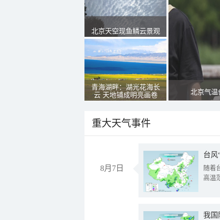
北京天空现鱼鳞云景观
青海湖畔：湖光花海长
北京气温
云 天地铺成明亮画卷
重大天气事件
台风
8月7日
随着
高温