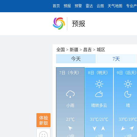
首页
预报
预警
雷达
云图
天气地图
专业产
预报
全国
>
新疆
>
昌吉
>
城区
今天
7天
7日（今天）
8日（明天）
9日（后天
小雨
晴转多云
晴
21℃
31℃
/
21℃
33℃
/
19℃
<3级
<3级
<3级