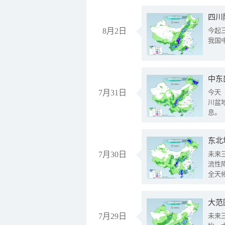
8月2日
今起
我国
中东
7月31日
今天
川盆
息。
东北
7月30日
未来
流性
全天
大范
7月29日
未来