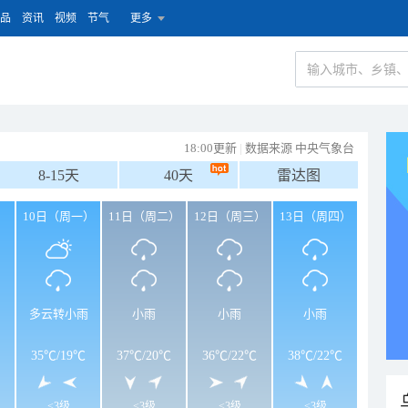
品
资讯
视频
节气
更多
18:00更新
|
数据来源 中央气象台
8-15天
40天
雷达图
）
10日（周一）
11日（周二）
12日（周三）
13日（周四）
多云转小雨
小雨
小雨
小雨
35℃
/
19℃
37℃
/
20℃
36℃
/
22℃
38℃
/
22℃
<3级
<3级
<3级
<3级