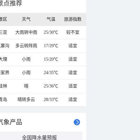
景点推荐
景区
天气
气温
旅游指数
三亚
大雨转中雨
25/30℃
较不宜
九寨沟
多云转阵雨
17/29℃
适宜
大理
小雨
15/20℃
适宜
张家界
小雨
24/35℃
适宜
桂林
晴
25/36℃
适宜
青岛
晴转多云
28/33℃
适宜
气象产品
全国降水量预报