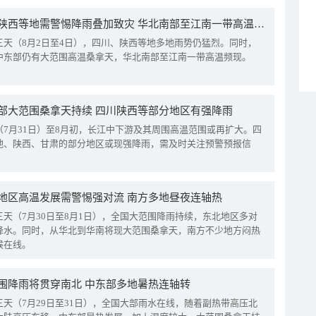
四川陕西等地需警惕降雨叠加致灾 华北南部至江南一带高温频现
三天（8月2日至4日），四川、陕西等地多地雨势仍猛烈。同时，
中东部仍有大范围高温桑拿天，华北南部至江南一带高温频现。
部大范围桑拿天持续 四川陕西等部分地区有强降雨
（7月31日）至8月初，长江中下游及其周围高温范围或再扩大。四
地、陕西、甘肃的部分地区或现强降雨，需及时关注预警预报信
地区高温发展需警惕强对流 南方多地昼夜连轴热
三天（7月30日至8月1日），全国大范围降雨持续，东北地区多对
降水。同时，从华北到华南将现大范围桑拿天，南方不少地方闷热
候在线。
围降雨将贯穿南北 中东部多地暑热连轴转
三天（7月29日至31日），全国大部雨水在线，随着副热带高压北