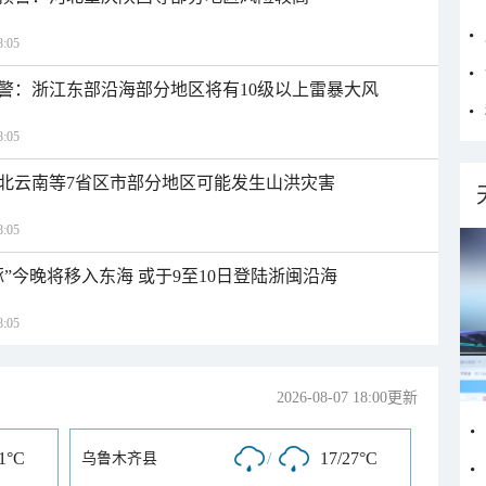
:05
警：浙江东部沿海部分地区将有10级以上雷暴大风
:05
北云南等7省区市部分地区可能发生山洪灾害
:05
”今晚将移入东海 或于9至10日登陆浙闽沿海
:05
2026-08-07 18:00更新
31°C
/
17/27°C
乌鲁木齐县