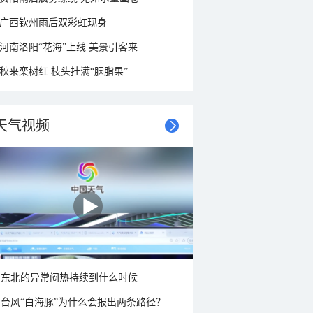
广西钦州雨后双彩虹现身
河南洛阳“花海”上线 美景引客来
秋来栾树红 枝头挂满“胭脂果”
天气视频
东北的异常闷热持续到什么时候
台风“白海豚”为什么会报出两条路径？