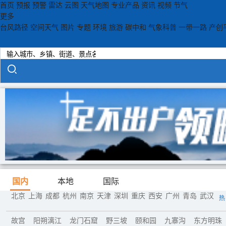
首页
预报
预警
雷达
云图
天气地图
专业产品
资讯
视频
节气
更多
台风路径
空间天气
图片
专题
环境
旅游
碳中和
气象科普
一带一路
产创
国内
本地
国际
北京
上海
成都
杭州
南京
天津
深圳
重庆
西安
广州
青岛
武汉
热
故宫
阳朔漓江
龙门石窟
野三坡
颐和园
九寨沟
东方明珠