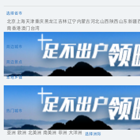
选择省市
北京
上海
天津
重庆
黑龙江
吉林
辽宁
内蒙古
河北
山西
陕西
山东
新疆
南
香港
澳门
台湾
周边城市
周边景点
本地乡镇
热门城市
曼谷
东京
首尔
吉隆坡
新加坡
巴黎
罗马
伦敦
雅典
圣地亚哥
利马
基多
悉尼
墨尔本
惠灵顿
奥克兰
苏瓦
亚洲
欧洲
北美洲
南美洲
非洲
大洋洲
选择洲际