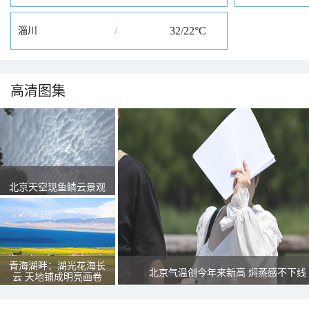
/
32/22°C
淄川
高清图集
北京天空现鱼鳞云景观
青海湖畔：湖光花海长
北京气温创今年来新高 焖蒸感不下线
云 天地铺成明亮画卷