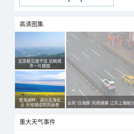
高清图集
北京能见度不佳 远眺城
市一片朦胧
青海湖畔：湖光花海长
台风“白海豚”风雨铺展 江苏上海部
云 天地铺成明亮画卷
重大天气事件