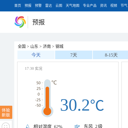
首页
预报
预警
雷达
云图
天气地图
专业产品
资讯
视频
节气
预报
全国
>
山东
>
济南
>
钢城
今天
7天
8-15天
17:30 实况
30.2
℃
东风
2级
相对湿度
62%