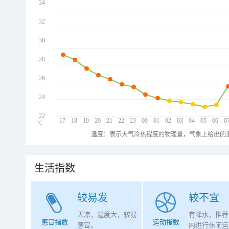
34
32
30
28
26
24
22
17
18
19
20
21
22
23
00
01
02
03
04
05
06
0
℃
温度：表示大气冷热程度的物理量，气象上给出的温
生活指数
较易发
较不宜
天凉，湿度大，较易
有降水，推荐
感冒指数
运动指数
感冒。
内进行休闲运