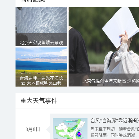
北京天空现鱼鳞云景观
青海湖畔：湖光花海长
北京气温创今年来新高 焖蒸
云 天地铺成明亮画卷
重大天气事件
台风“白海豚”靠近浙闽
8月8日
周末至下周初，随着台风“
续强降雨。同时暑热消减，