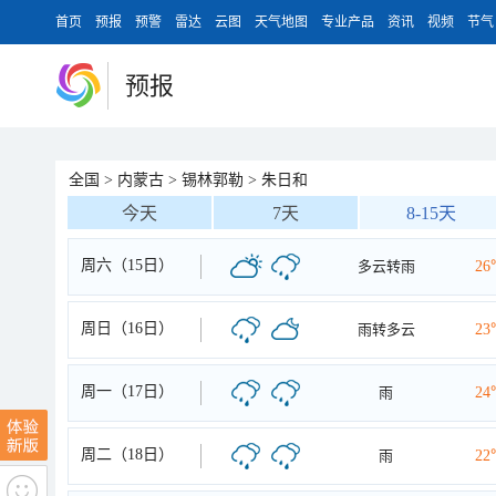
首页
预报
预警
雷达
云图
天气地图
专业产品
资讯
视频
节气
预报
全国
>
内蒙古
>
锡林郭勒
>
朱日和
今天
7天
8-15天
周六（15日）
多云转雨
26
周日（16日）
雨转多云
23
周一（17日）
雨
24
周二（18日）
雨
22