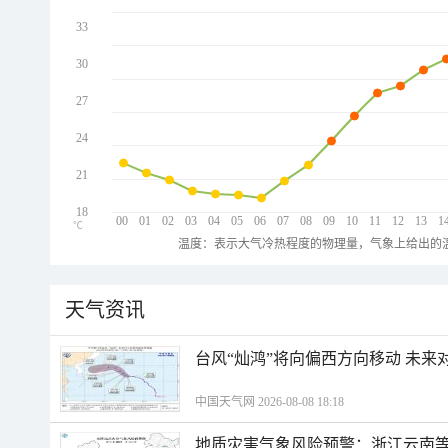
33
30
27
24
21
18
00
01
02
03
04
05
06
07
08
09
10
11
12
13
1
℃
温度：表示大气冷热程度的物理量，气象上给出的温
天气资讯
台风“灿鸿”将向偏西方向移动 未来
中国天气网 2026-08-08 18:18
地质灾害气象风险预警：浙江云南