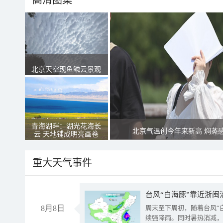
高清图集
北京天空现鱼鳞云景观
青海湖畔：湖光花海长
北京气温创今年来新高 焖蒸
云 天地铺成明亮画卷
重大天气事件
台风“白海豚”靠近浙闽
8月8日
周末至下周初，随着台风“
续强降雨。同时暑热消减，