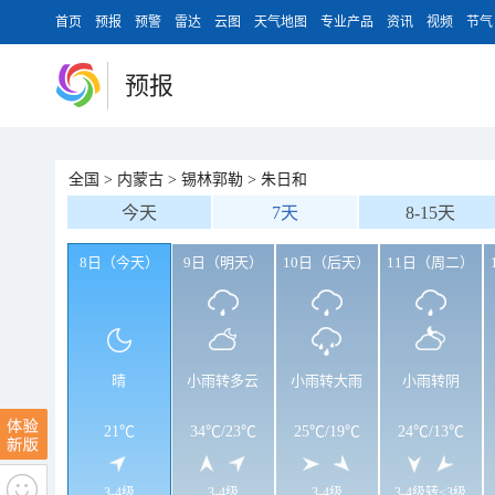
首页
预报
预警
雷达
云图
天气地图
专业产品
资讯
视频
节气
预报
全国
>
内蒙古
>
锡林郭勒
>
朱日和
今天
7天
8-15天
8日（今天）
9日（明天）
10日（后天）
11日（周二）
晴
小雨转多云
小雨转大雨
小雨转阴
21℃
34℃
/
23℃
25℃
/
19℃
24℃
/
13℃
3-4级
3-4级
3-4级
3-4级转<3级