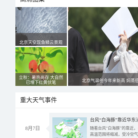
北京天空现鱼鳞云景观
立秋：暑热尚存 大自然
北京气温创今年来新高 焖蒸
已埋下红黄伏笔
重大天气事件
台风“白海豚”靠近华东
8月7日
随着台风“白海豚”的靠近
高温范围将缩减，受冷空气