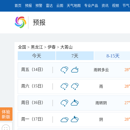
首页
预报
预警
雷达
云图
天气地图
专业产品
资讯
视频
节气
预报
全国
>
黑龙江
>
伊春
>
大箐山
今天
7天
8-15天
周五（14日）
雨转多云
28
周六（15日）
雨
28
周日（16日）
雨转阴
27
周一（17日）
阴
28