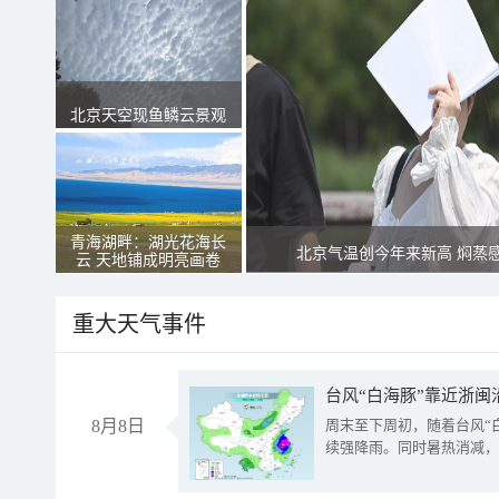
北京天空现鱼鳞云景观
青海湖畔：湖光花海长
北京气温创今年来新高 焖蒸
云 天地铺成明亮画卷
重大天气事件
台风“白海豚”靠近浙闽
8月8日
周末至下周初，随着台风“
续强降雨。同时暑热消减，