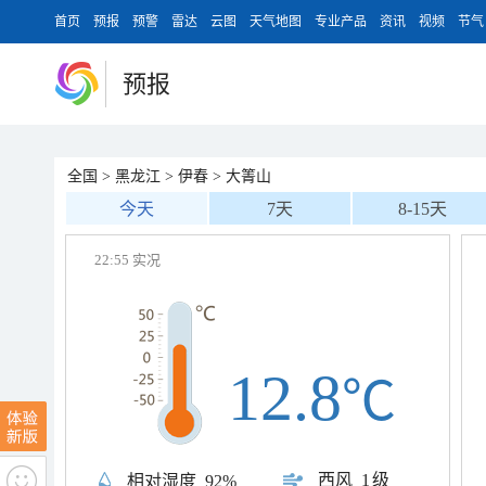
首页
预报
预警
雷达
云图
天气地图
专业产品
资讯
视频
节气
预报
全国
>
黑龙江
>
伊春
>
大箐山
今天
7天
8-15天
22:55 实况
12.8
℃
西风
1级
相对湿度
92%