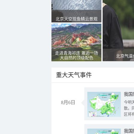
北京天空现鱼鳞云景观
走进青海祁连 邂逅一场
北京气温
大自然的顶级配色
重大天气事件
8月6日
今明
散。
区将
我国