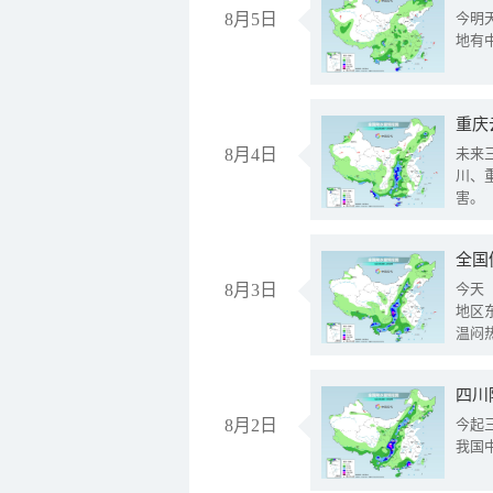
8月5日
今明
地有
重庆
8月4日
未来
川、
害。
全国
8月3日
今天
地区
温闷
8月2日
今起
我国