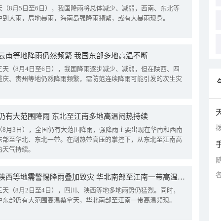
天（8月5日至6日），我国降雨将总体减少、减弱，西南、东北等
中到大雨，局地暴雨，海南岛强降雨频繁，或有大暴雨现身。
云南等地降雨仍然频繁 我国东部多地高温不断
三天（8月4日至6日），我国降雨逐步减少、减弱，但在陕西、四
重庆、贵州等地仍然降雨频繁，需防范连续降雨可能引发的次生灾
仍有大范围降雨 东北至江南多地高温闷热持续
拨
（8月3日），全国仍有大范围降雨，强降雨主要出现在华南和西南
东部至华北、东北一带。在副热带高压的掌控下，从东北至江南高
热天气持续。
四川陕西等地需警惕降雨叠加致灾 华北南部至江南一带高温频现
三天（8月2日至4日），四川、陕西等地多地雨势仍猛烈。同时，
中东部仍有大范围高温桑拿天，华北南部至江南一带高温频现。