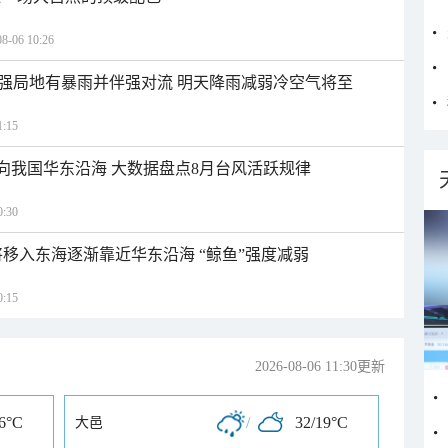
06 10:26
强局地有暴雨并伴强对流 明天降雨减弱冷空气将至
:15
趋向我国华东沿海 大数据盘点8月台风活跃规律
:30
将移入东海逐渐靠近华东沿海 “鲸鱼”强度减弱
:15
2026-08-06 11:30更新
16°C
/
32/19°C
大邑