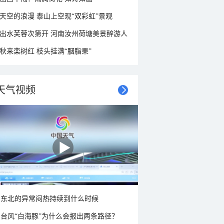
天空的浪漫 泰山上空现“双彩虹”景观
出水芙蓉次第开 河南汝州荷塘美景醉游人
秋来栾树红 枝头挂满“胭脂果”
天气视频
东北的异常闷热持续到什么时候
台风“白海豚”为什么会报出两条路径？