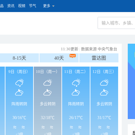
品
资讯
视频
节气
更多
11:30更新
|
数据来源 中央气象台
8-15天
40天
雷达图
）
9日（周日）
10日（周一）
11日（周二）
12日（周三）
阵雨转阴
多云转阴
阵雨转阴
多云转阴
30
/
16℃
32
/
18℃
26
/
17℃
31
/
17℃
<3级
<3级
<3级
<3级