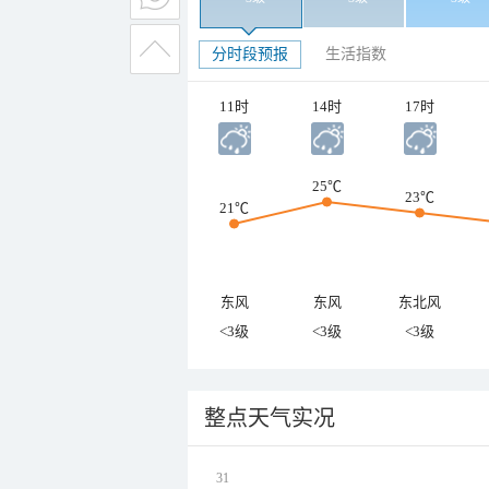
分时段预报
生活指数
11时
14时
17时
25℃
23℃
21℃
东风
东风
东北风
<3级
<3级
<3级
整点天气实况
31