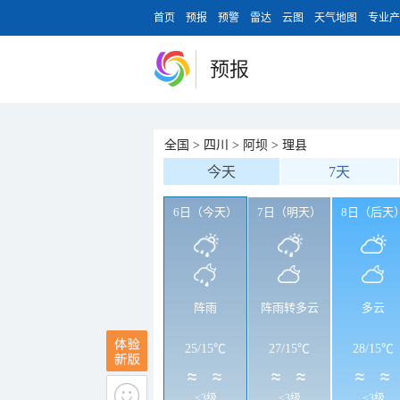
首页
预报
预警
雷达
云图
天气地图
专业产
预报
全国
>
四川
>
阿坝
>
理县
今天
7天
6日（今天）
7日（明天）
8日（后天
阵雨
阵雨转多云
多云
25
/
15℃
27
/
15℃
28
/
15℃
<3级
<3级
<3级