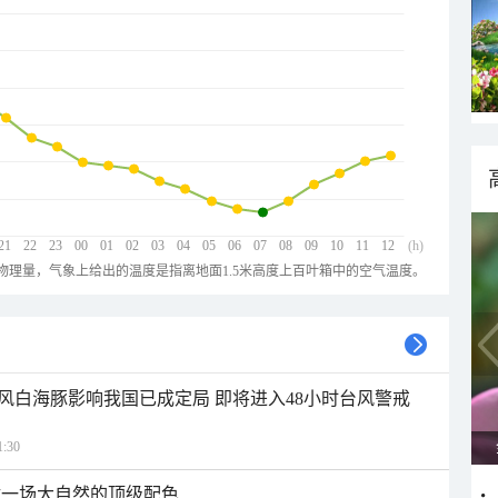
21
22
23
00
01
02
03
04
05
06
07
08
09
10
11
12
(h)
物理量，气象上给出的温度是指离地面1.5米高度上百叶箱中的空气温度。
风白海豚影响我国已成定局 即将进入48小时台风警戒
:30
逅一场大自然的顶级配色