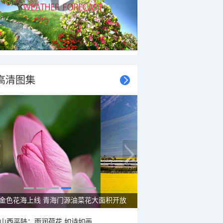
高清图集
金色花海上线 青海门源油菜花大面积开放
山西平陆：雨润荷花 如诗如画