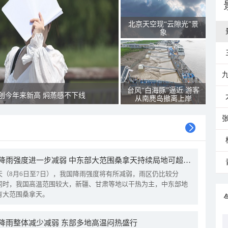
北京天空现“云隙光”景
象
台风“白海豚”逼近 游客
创今年来新高 焖蒸感不下线
从南麂岛撤离上岸
我国降雨强度进一步减弱 中东部大范围桑拿天持续局地可超38℃
天（8月6日至7日），我国降雨强度将有所减弱，雨区仍比较分
同时，我国高温范围较大，新疆、甘肃等地以干热为主，中东部地
有大范围桑拿天。
降雨整体减少减弱 东部多地高温闷热盛行