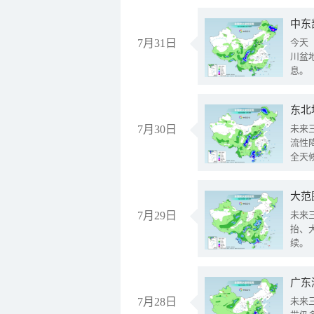
中东
7月31日
今天
川盆
息。
东北
7月30日
未来
流性
全天
大范
7月29日
未来
抬、
续。
广东
7月28日
未来