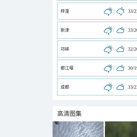
/
33/
梓潼
/
33/
新津
/
32/
邛崃
/
30/
都江堰
/
33/
成都
高清图集