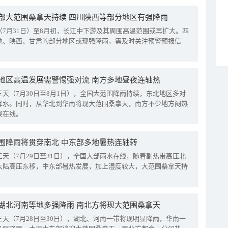
部大范围桑拿天持续 四川陕西等部分地区有强降雨
（7月31日）至8月初，长江中下游及其周围高温范围或再扩大。四
地、陕西、甘肃的部分地区或现强降雨，需及时关注预警预报信
地区高温发展需警惕强对流 南方多地昼夜连轴热
三天（7月30日至8月1日），全国大范围降雨持续，东北地区多对
降水。同时，从华北到华南将现大范围桑拿天，南方不少地方闷热
候在线。
围降雨将贯穿南北 中东部多地暑热连轴转
三天（7月29日至31日），全国大部雨水在线，随着副热带高压北
大陆高压东移，中东部暑热发展，加上湿度较大，大范围桑拿天持
湖北河南等地多强降雨 南北方将现大范围桑拿天
三天（7月28日至30日），湖北、河南一带将现明显降雨，华南一