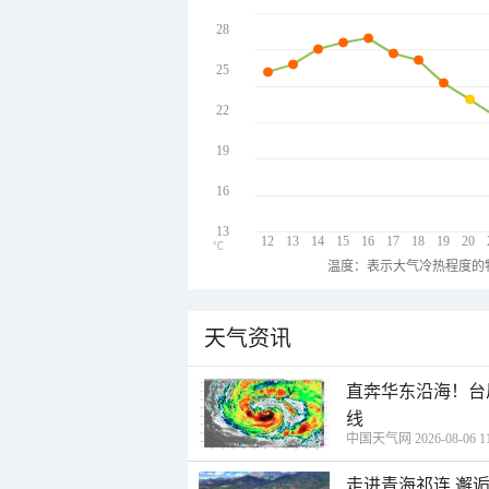
28
25
22
19
16
13
12
13
14
15
16
17
18
19
20
℃
温度：表示大气冷热程度的
天气资讯
直奔华东沿海！台
线
中国天气网 2026-08-06 11
走进青海祁连 邂