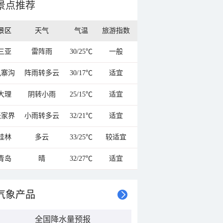
景点推荐
景区
天气
气温
旅游指数
三亚
雷阵雨
30/25℃
一般
九寨沟
阵雨转多云
30/17℃
适宜
大理
阴转小雨
25/15℃
适宜
张家界
小雨转多云
32/21℃
适宜
桂林
多云
33/25℃
较适宜
青岛
晴
32/27℃
适宜
气象产品
全国降水量预报