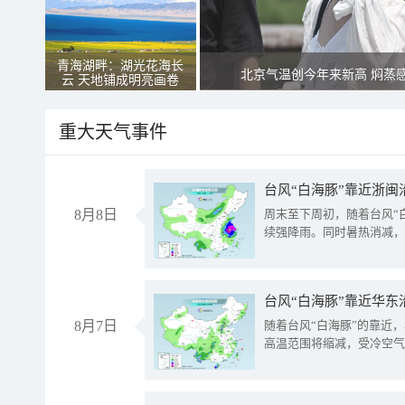
青海湖畔：湖光花海长
北京气温创今年来新高 焖蒸
云 天地铺成明亮画卷
重大天气事件
台风“白海豚”靠近浙闽
8月8日
周末至下周初，随着台风“
续强降雨。同时暑热消减，
台风“白海豚”靠近华东
8月7日
随着台风“白海豚”的靠近
高温范围将缩减，受冷空气