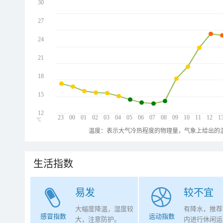
30
27
24
21
18
15
12
23
00
01
02
03
04
05
06
07
08
09
10
11
12
1
℃
温度：表示大气冷热程度的物理量，气象上给出的温
生活指数
易发
较不宜
大幅度降温，湿度较
有降水，推荐
感冒指数
运动指数
大，注意防护。
内进行休闲运