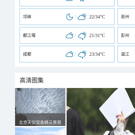
/
22/34°C
邛崃
崇州
/
21/31°C
都江堰
彭州
/
23/34°C
成都
温江
高清图集
北京天空现鱼鳞云景观