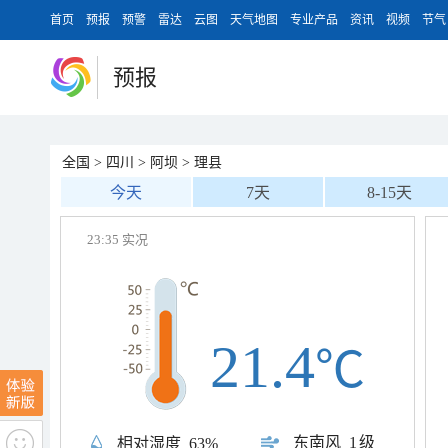
首页
预报
预警
雷达
云图
天气地图
专业产品
资讯
视频
节气
预报
全国
>
四川
>
阿坝
>
理县
今天
7天
8-15天
23:35 实况
21.4
℃
东南风
1级
相对湿度
63%