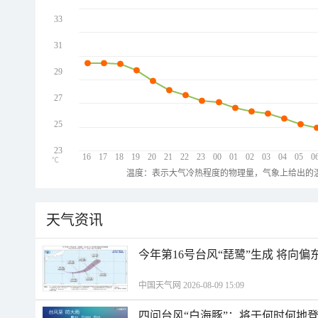
33
31
29
27
25
23
16
17
18
19
20
21
22
23
00
01
02
03
04
05
0
℃
温度：表示大气冷热程度的物理量，气象上给出的温
天气资讯
今年第16号台风“琵鹭”生成 将向
中国天气网 2026-08-09 15:09
四问台风“白海豚”：将于何时何地