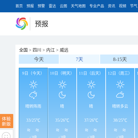
首页
预报
预警
雷达
云图
天气地图
专业产品
资讯
视频
节气
预报
全国
>
四川
>
内江
>
威远
今天
7天
8-15天
9日（今天）
10日（明天）
11日（后天）
12日（周三）
晴转阵雨
晴
晴
晴转多云
33
/
25℃
35
/
26℃
37
/
26℃
38
/
25℃
<3级
<3级
<3级
<3级