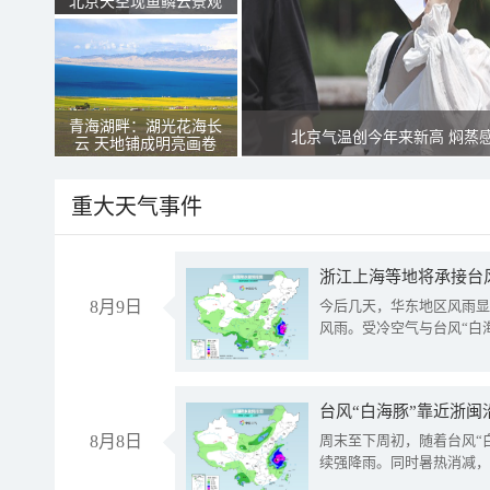
北京天空现鱼鳞云景观
青海湖畔：湖光花海长
北京气温创今年来新高 焖蒸
云 天地铺成明亮画卷
重大天气事件
浙江上海等地将承接台风
8月9日
今后几天，华东地区风雨显
风雨。受冷空气与台风“白
台风“白海豚”靠近浙闽
8月8日
周末至下周初，随着台风“
续强降雨。同时暑热消减，