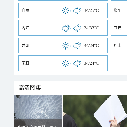
/
34/25°C
自贡
资阳
/
24/33°C
内江
宜宾
/
34/24°C
井研
眉山
/
34/24°C
荣县
高清图集