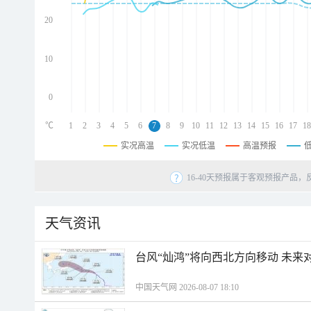
d
d
20
d
10
0
℃
1
2
3
4
5
6
7
8
9
10
11
12
13
14
15
16
17
18
实况高温
实况低温
高温预报
16-40天预报属于客观预报产品，
天气资讯
台风“灿鸿”将向西北方向移动 未来
中国天气网 2026-08-07 18:10