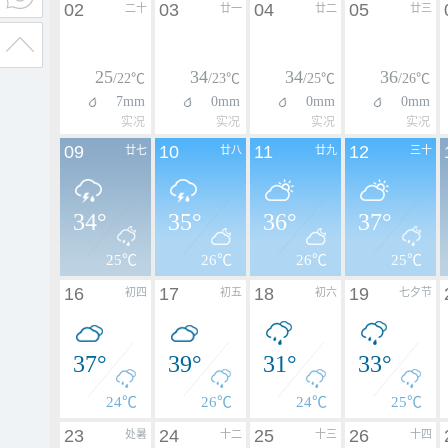
02
03
04
05
二十
廿一
廿二
廿三
25
34
34
36
/22℃
/23℃
/25℃
/26℃
7mm
0mm
0mm
0mm
实况
实况
实况
实况
09
10
11
12
廿七
廿八
廿九
三十
34°
35°
36°
37°
25℃
26℃
26℃
25℃
16
17
18
19
初四
初五
初六
七夕节
37°
39°
31°
33°
24℃
26℃
24℃
25℃
23
24
25
26
处暑
十二
十三
十四