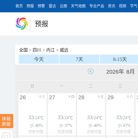
首页
预报
预警
雷达
云图
天气地图
专业产品
资讯
视频
节气
预报
全国
>
四川
>
内江
>
威远
今天
7天
8-15天
日
一
二
三
26
27
28
29
十三
十四
十五
十六
33
33
33
33
/24℃
/24℃
/24℃
/24℃
40%
37%
40%
47%
历史均值
历史均值
历史均值
历史均值