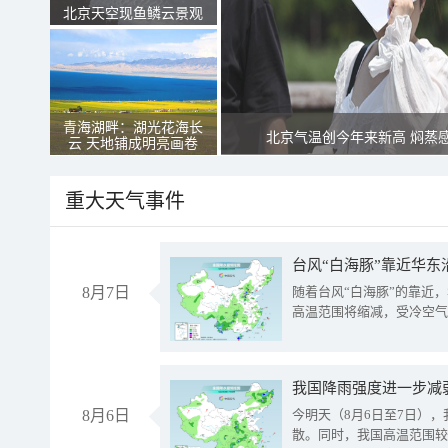
北京天空现鱼鳞云景观
青海湖畔：湖光花海长
北京气温创今年来新高 焖蒸
云 天地铺成明亮画卷
重大天气事件
台风“白海豚”靠近华东
8月7日
随着台风“白海豚”的靠近
高温范围将缩减，受冷空气
8月6日
今明天（8月6日至7日）
散。同时，我国高温范围较