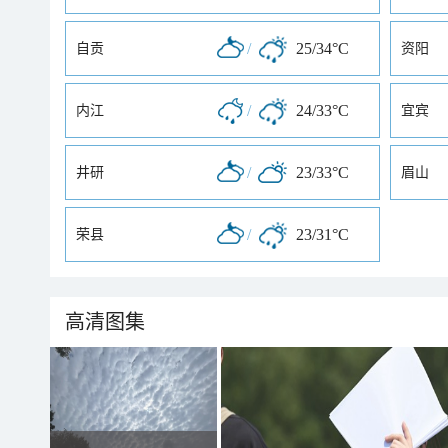
/
25/34°C
自贡
资阳
/
24/33°C
内江
宜宾
/
23/33°C
井研
眉山
/
23/31°C
荣县
高清图集