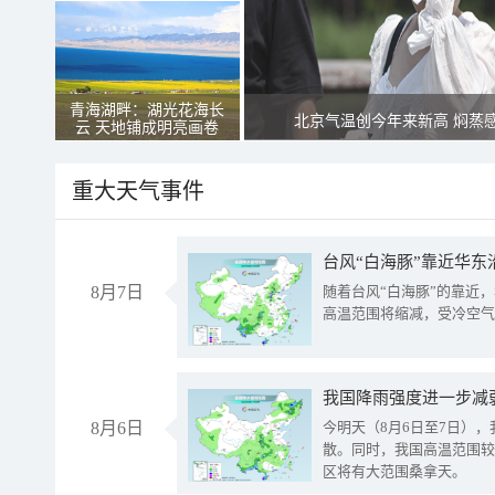
青海湖畔：湖光花海长
北京气温创今年来新高 焖蒸
云 天地铺成明亮画卷
重大天气事件
台风“白海豚”靠近华东
8月7日
随着台风“白海豚”的靠近
高温范围将缩减，受冷空气
8月6日
今明天（8月6日至7日）
散。同时，我国高温范围较
区将有大范围桑拿天。