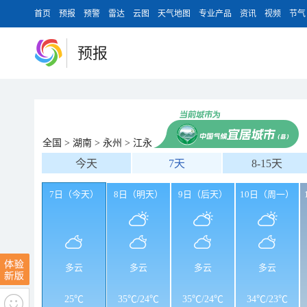
首页
预报
预警
雷达
云图
天气地图
专业产品
资讯
视频
节气
预报
全国
>
湖南
>
永州
>
江永
今天
7天
8-15天
7日（今天）
8日（明天）
9日（后天）
10日（周一）
多云
多云
多云
多云
25℃
35℃
/
24℃
35℃
/
24℃
34℃
/
23℃