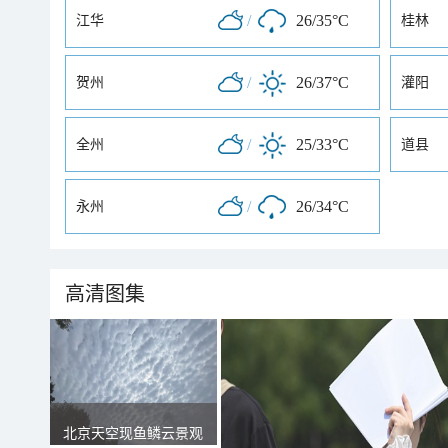
/
26/35°C
江华
桂林
/
26/37°C
贺州
灌阳
/
25/33°C
全州
道县
/
26/34°C
永州
高清图集
北京天空现鱼鳞云景观