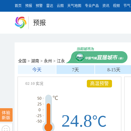
首页
预报
预警
雷达
云图
天气地图
专业产品
资讯
视频
节气
预报
全国
>
湖南
>
永州
>
江永
今天
7天
8-15天
高温预警
02:10 实况
24.8
℃