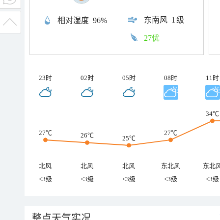
东南风
1级
相对湿度
96%
27优
23时
02时
05时
08时
11时
34℃
27℃
27℃
26℃
25℃
北风
北风
北风
东北风
东北
<3级
<3级
<3级
<3级
<3级
整点天气实况