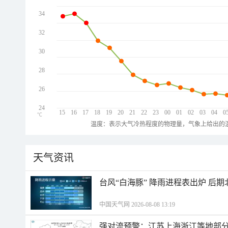
34
32
30
28
26
24
15
16
17
18
19
20
21
22
23
00
01
02
03
04
0
℃
温度：表示大气冷热程度的物理量，气象上给出的温
天气资讯
台风“白海豚” 降雨进程表出炉 后
中国天气网 2026-08-08 13:19
强对流预警：江苏上海浙江等地部分