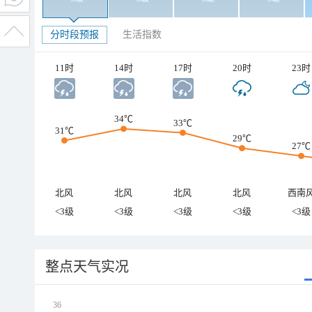
分时段预报
生活指数
11时
14时
17时
20时
23时
34℃
33℃
31℃
29℃
27℃
北风
北风
北风
北风
西南
<3级
<3级
<3级
<3级
<3级
整点天气实况
36