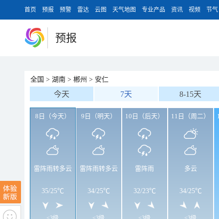
首页
预报
预警
雷达
云图
天气地图
专业产品
资讯
视频
节气
预报
全国
>
湖南
>
郴州
>
安仁
今天
7天
8-15天
8日（今天）
9日（明天）
10日（后天）
11日（周二）
雷阵雨转多云
雷阵雨转多云
雷阵雨
多云
35
/
25℃
34
/
25℃
32
/
23℃
34
/
25℃
<3级
<3级
<3级
<3级