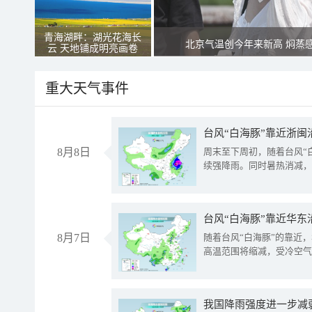
青海湖畔：湖光花海长
北京气温创今年来新高 焖蒸
云 天地铺成明亮画卷
重大天气事件
台风“白海豚”靠近浙闽
8月8日
周末至下周初，随着台风“
续强降雨。同时暑热消减，
台风“白海豚”靠近华东
8月7日
随着台风“白海豚”的靠近
高温范围将缩减，受冷空气