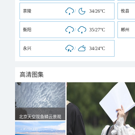
/
34/26°C
茶陵
攸县
/
35/27°C
衡阳
郴州
/
34/24°C
永兴
高清图集
北京天空现鱼鳞云景观