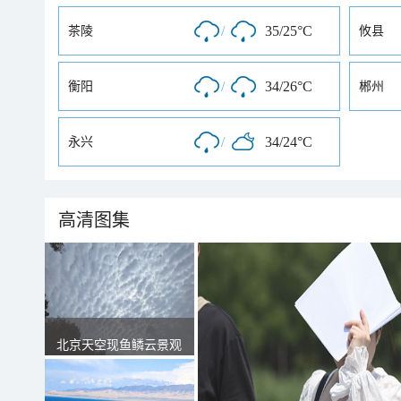
/
35/25°C
茶陵
攸县
/
34/26°C
衡阳
郴州
/
34/24°C
永兴
高清图集
北京天空现鱼鳞云景观