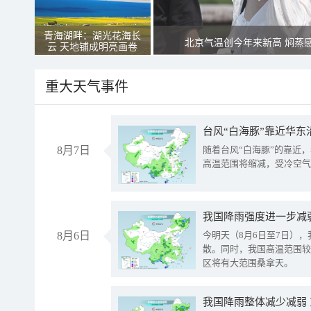
青海湖畔：湖光花海长
北京气温创今年来新高 焖蒸
云 天地铺成明亮画卷
重大天气事件
台风“白海豚”靠近华东
8月7日
随着台风“白海豚”的靠近
高温范围将缩减，受冷空气
8月6日
今明天（8月6日至7日）
散。同时，我国高温范围较
区将有大范围桑拿天。
我国降雨整体减少减弱