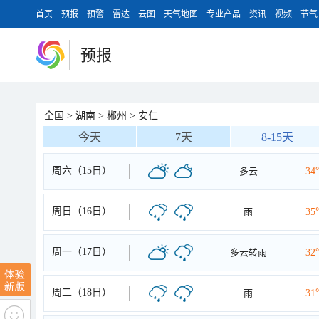
首页
预报
预警
雷达
云图
天气地图
专业产品
资讯
视频
节气
预报
全国
>
湖南
>
郴州
>
安仁
今天
7天
8-15天
周六（15日）
多云
34
周日（16日）
雨
35
周一（17日）
多云转雨
32
周二（18日）
雨
31