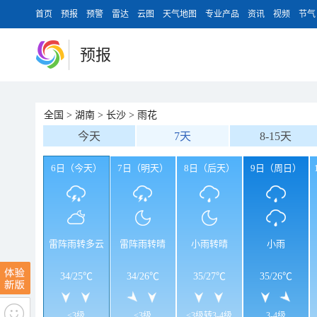
首页
预报
预警
雷达
云图
天气地图
专业产品
资讯
视频
节气
预报
全国
>
湖南
>
长沙
>
雨花
今天
7天
8-15天
6日（今天）
7日（明天）
8日（后天）
9日（周日）
雷阵雨转多云
雷阵雨转晴
小雨转晴
小雨
34
/
25℃
34
/
26℃
35
/
27℃
35
/
26℃
<3级
<3级
<3级转3-4级
3-4级