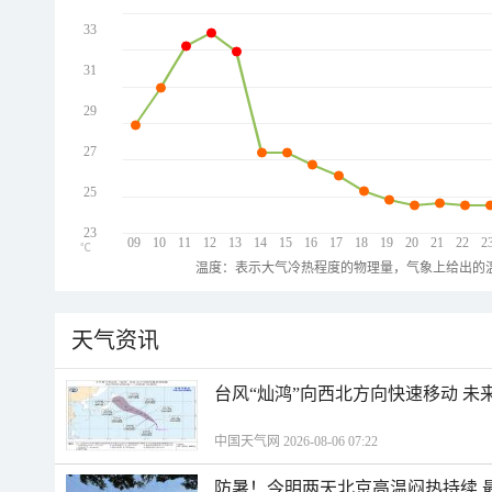
33
31
29
27
25
23
09
10
11
12
13
14
15
16
17
18
19
20
21
22
2
℃
温度：表示大气冷热程度的物理量，气象上给出的温
天气资讯
台风“灿鸿”向西北方向快速移动 未
中国天气网 2026-08-06 07:22
防暑！今明两天北京高温闷热持续 最