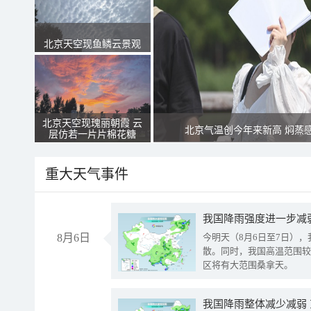
北京天空现鱼鳞云景观
北京天空现瑰丽朝霞 云
北京气温创今年来新高 焖蒸
层仿若一片片棉花糖
重大天气事件
8月6日
今明天（8月6日至7日）
散。同时，我国高温范围较
区将有大范围桑拿天。
我国降雨整体减少减弱