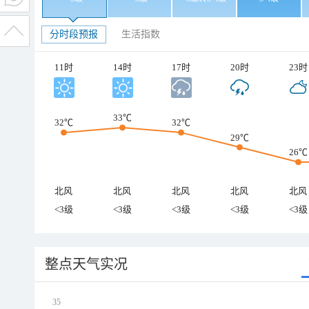
分时段预报
生活指数
11时
14时
17时
20时
23时
33℃
32℃
32℃
29℃
26℃
北风
北风
北风
北风
北风
<3级
<3级
<3级
<3级
<3级
整点天气实况
35