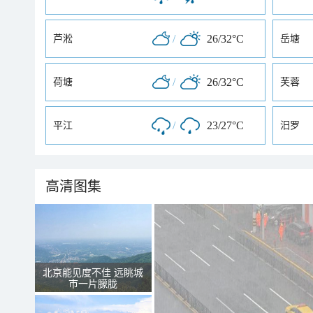
/
26/32°C
芦淞
岳塘
/
26/32°C
荷塘
芙蓉
/
23/27°C
平江
汨罗
高清图集
北京能见度不佳 远眺城
市一片朦胧