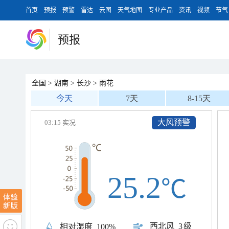
首页
预报
预警
雷达
云图
天气地图
专业产品
资讯
视频
节气
预报
全国
>
湖南
>
长沙
>
雨花
今天
7天
8-15天
大风预警
03:15 实况
25.2
℃
西北风
3级
相对湿度
100%