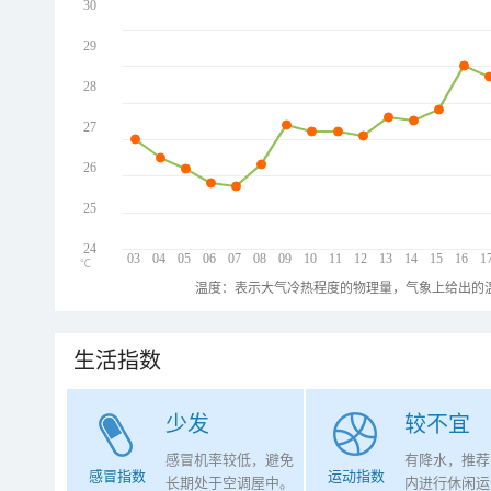
30
29
28
27
26
25
24
03
04
05
06
07
08
09
10
11
12
13
14
15
16
1
℃
温度：表示大气冷热程度的物理量，气象上给出的温
生活指数
少发
较不宜
感冒机率较低，避免
有降水，推荐
感冒指数
运动指数
长期处于空调屋中。
内进行休闲运