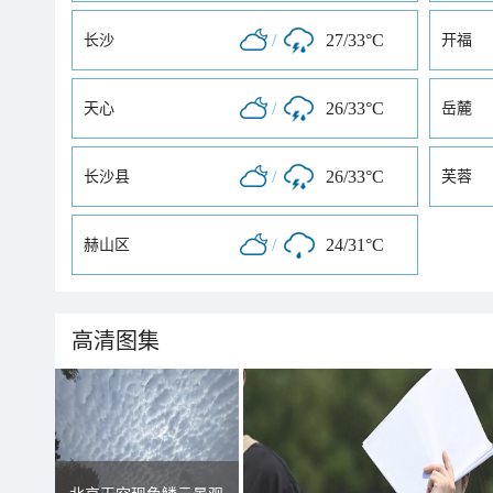
/
27/33°C
长沙
开福
/
26/33°C
天心
岳麓
/
26/33°C
长沙县
芙蓉
/
24/31°C
赫山区
高清图集