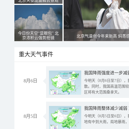
北京天空现鱼鳞云景观
今日份天空“显眼包” 北
北京气温创今年来新高 焖蒸
京浓积云强势抢镜
重大天气事件
8月6日
今明天（8月6日至7日）
散。同时，我国高温范围较
区将有大范围桑拿天。
我国降雨整体减少减弱
8月5日
今明天（8月5日至6日）
地有中到大雨，局地暴雨，