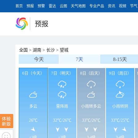
首页
预报
预警
雷达
云图
天气地图
专业产品
资讯
视频
节气
预报
全国
>
湖南
>
长沙
>
望城
今天
7天
8-15天
6日（今天）
7日（明天）
8日（后天）
9日（周日）
多云
雷阵雨
小雨转多云
小雨转阴
26℃
32℃
/
26℃
33℃
/
26℃
33℃
/
25℃
<3级
<3级
3-4级
3-4级