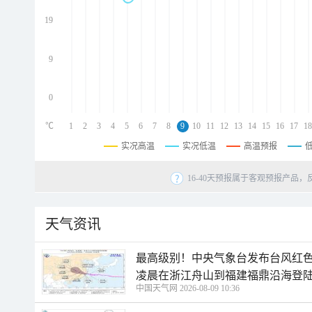
d
d
19
d
9
0
℃
1
2
3
4
5
6
7
8
9
10
11
12
13
14
15
16
17
18
实况高温
实况低温
高温预报
16-40天预报属于客观预报产品，
天气资讯
最高级别！中央气象台发布台风红色
凌晨在浙江舟山到福建福鼎沿海登
中国天气网 2026-08-09 10:36