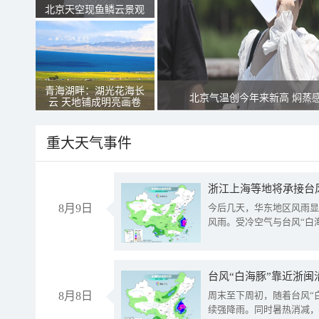
北京天空现鱼鳞云景观
青海湖畔：湖光花海长
北京气温创今年来新高 焖蒸
云 天地铺成明亮画卷
重大天气事件
浙江上海等地将承接台风
8月9日
今后几天，华东地区风雨显
风雨。受冷空气与台风“白
台风“白海豚”靠近浙闽
8月8日
周末至下周初，随着台风“
续强降雨。同时暑热消减，