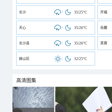
/
35/25°C
长沙
开福
/
35/26°C
天心
岳麓
/
35/26°C
长沙县
芙蓉
/
32/25°C
赫山区
高清图集