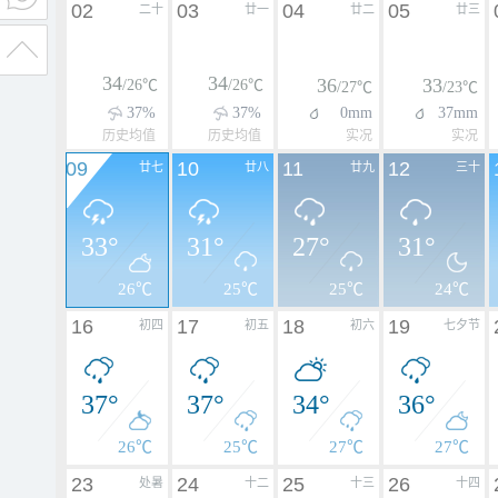
02
03
04
05
二十
廿一
廿二
廿三
34
34
36
33
/26℃
/26℃
/27℃
/23℃
37%
37%
0mm
37mm
历史均值
历史均值
实况
实况
09
10
11
12
廿七
廿八
廿九
三十
33°
31°
27°
31°
26℃
25℃
25℃
24℃
16
17
18
19
初四
初五
初六
七夕节
37°
37°
34°
36°
26℃
25℃
27℃
27℃
23
24
25
26
处暑
十二
十三
十四