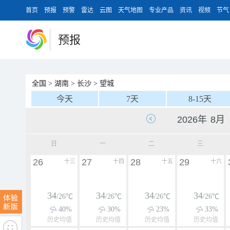
首页
预报
预警
雷达
云图
天气地图
专业产品
资讯
视频
节气
预报
全国
>
湖南
>
长沙
>
望城
今天
7天
8-15天
日
一
二
三
26
27
28
29
十三
十四
十五
十六
34
34
34
34
/26℃
/26℃
/26℃
/26℃
40%
30%
23%
33%
历史均值
历史均值
历史均值
历史均值