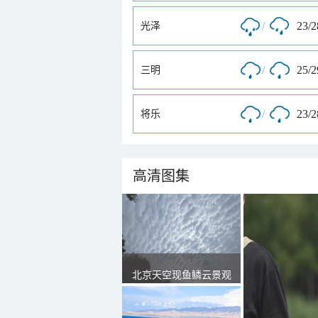
/
23/
光泽
/
25/
三明
/
23/
将乐
高清图集
北京天空现鱼鳞云景观