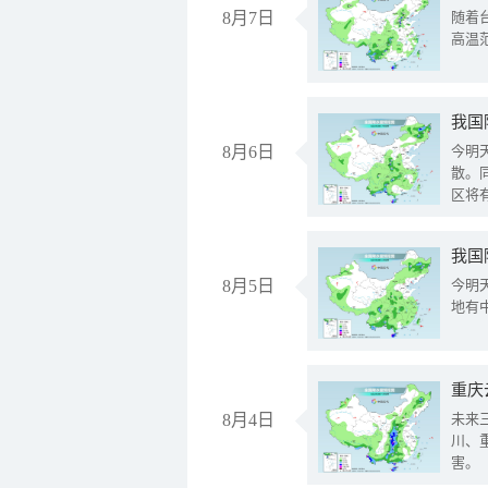
8月7日
随着
高温
8月6日
今明
散。
区将
我国
8月5日
今明
地有
重庆
8月4日
未来
川、
害。