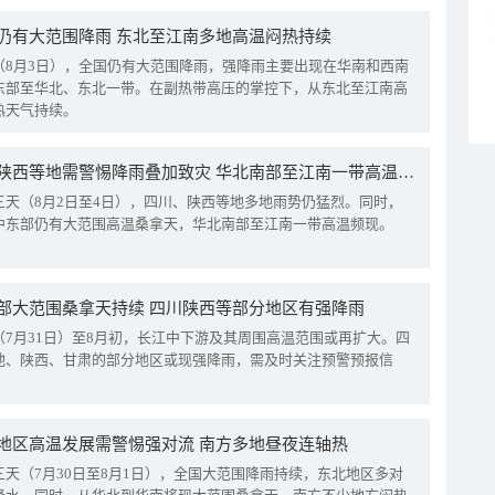
仍有大范围降雨 东北至江南多地高温闷热持续
（8月3日），全国仍有大范围降雨，强降雨主要出现在华南和西南
东部至华北、东北一带。在副热带高压的掌控下，从东北至江南高
热天气持续。
四川陕西等地需警惕降雨叠加致灾 华北南部至江南一带高温频现
三天（8月2日至4日），四川、陕西等地多地雨势仍猛烈。同时，
中东部仍有大范围高温桑拿天，华北南部至江南一带高温频现。
部大范围桑拿天持续 四川陕西等部分地区有强降雨
（7月31日）至8月初，长江中下游及其周围高温范围或再扩大。四
地、陕西、甘肃的部分地区或现强降雨，需及时关注预警预报信
地区高温发展需警惕强对流 南方多地昼夜连轴热
三天（7月30日至8月1日），全国大范围降雨持续，东北地区多对