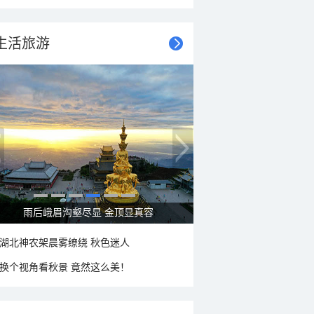
生活旅游
雨后峨眉沟壑尽显 金顶显真容
湖北神农架晨雾缭绕 秋色迷人
换个视角看秋景 竟然这么美！