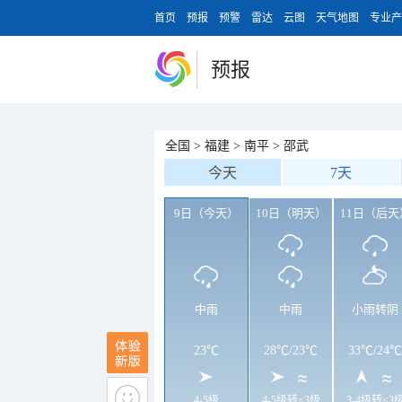
首页
预报
预警
雷达
云图
天气地图
专业产
预报
全国
>
福建
>
南平
>
邵武
今天
7天
9日（今天）
10日（明天）
11日（后天
中雨
中雨
小雨转阴
23℃
28℃
/
23℃
33℃
/
24℃
4-5级
4-5级转<3级
3-4级转<3