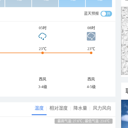
蓝天预报
05时
08时
23℃
23℃
西风
西风
3-4级
4-5级
温度
相对湿度
降水量
风力风向
最高气温: 27.6℃ , 最低气温: 23.6℃