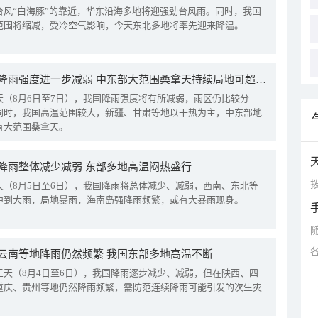
台风“白海豚”的靠近，华东沿海多地将迎强劲台风雨。同时，我国
范围将缩减，受冷空气影响，今天东北多地将率先迎来降温。
我国降雨强度进一步减弱 中东部大范围桑拿天持续局地可超38℃
天（8月6日至7日），我国降雨强度将有所减弱，雨区仍比较分
同时，我国高温范围较大，新疆、甘肃等地以干热为主，中东部地
有大范围桑拿天。
降雨整体减少减弱 东部多地高温闷热盛行
拨
天（8月5日至6日），我国降雨将总体减少、减弱，西南、东北等
中到大雨，局地暴雨，海南岛强降雨频繁，或有大暴雨现身。
云南等地降雨仍然频繁 我国东部多地高温不断
三天（8月4日至6日），我国降雨逐步减少、减弱，但在陕西、四
重庆、贵州等地仍然降雨频繁，需防范连续降雨可能引发的次生灾