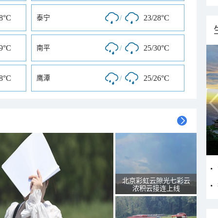
28°C
/
23/28°C
泰宁
29°C
/
25/30°C
南平
28°C
/
25/26°C
鹰潭
北京彩虹云隙光七彩云
浓积云接连上线