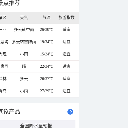
景点推荐
景区
天气
气温
旅游指数
三亚
多云转中雨
26/30℃
适宜
九寨沟
多云转雷阵雨
19/34℃
适宜
大理
小雨
15/24℃
适宜
张家界
晴
22/34℃
适宜
桂林
多云
26/37℃
适宜
青岛
小雨
27/29℃
适宜
气象产品
全国降水量预报