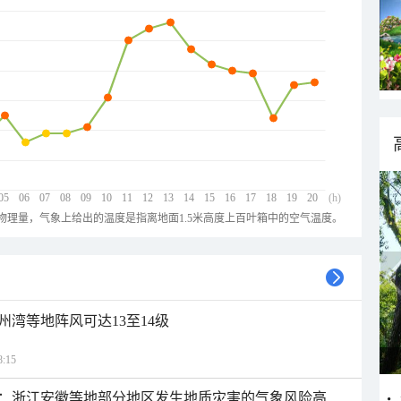
05
06
07
08
09
10
11
12
13
14
15
16
17
18
19
20
(h)
物理量，气象上给出的温度是指离地面1.5米高度上百叶箱中的空气温度。
州湾等地阵风可达13至14级
:15
：浙江安徽等地部分地区发生地质灾害的气象风险高