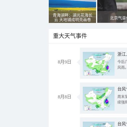
青海湖畔：湖光花海长
北京气温
云 天地铺成明亮画卷
重大天气事件
浙江
8月9日
今后
风雨
台风
8月8日
周末
续强
台风