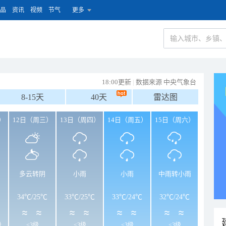
品
资讯
视频
节气
更多
18:00更新
|
数据来源 中央气象台
8-15天
40天
雷达图
）
12日（周三）
13日（周四）
14日（周五）
15日（周六）
多云转阴
小雨
小雨
中雨转小雨
34℃
/
25℃
33℃
/
25℃
33℃
/
24℃
32℃
/
24℃
级
<3级
<3级
<3级
<3级