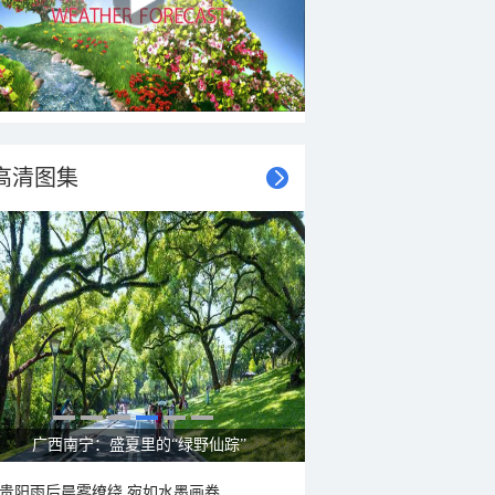
高清图集
广西南宁：盛夏里的“绿野仙踪”
贵阳雨后晨雾缭绕 宛如水墨画卷