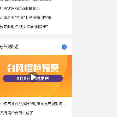
广西钦州雨后双彩虹现身
河南洛阳“花海”上线 美景引客来
秋来栾树红 枝头挂满“胭脂果”
天气视频
中央气象台8月8日06时继续发布强对流天气蓝色预警
又有两个台风生成了