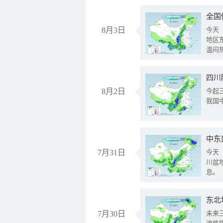
全国
8月3日
今天
地区
温闷
8月2日
今起
我国
中东
7月31日
今天
川盆
息。
东北
7月30日
未来